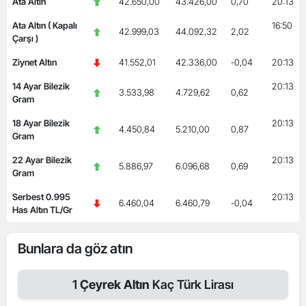
Ata Altın
42.650,00
43.426,00
0,70
20:13
Ata Altın ( Kapalı
16:50
42.999,03
44.092,32
2,02
Çarşı )
Ziynet Altın
41.552,01
42.336,00
-0,04
20:13
14 Ayar Bilezik
20:13
3.533,98
4.729,62
0,62
Gram
18 Ayar Bilezik
20:13
4.450,84
5.210,00
0,87
Gram
22 Ayar Bilezik
20:13
5.886,97
6.096,68
0,69
Gram
Serbest 0.995
20:13
6.460,04
6.460,79
-0,04
Has Altın TL/Gr
Bunlara da göz atın
1
Çeyrek Altın
Kaç Türk Lirası