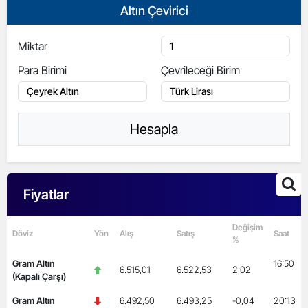
Altın Çevirici
Miktar
Para Birimi
Çevrileceği Birim
Hesapla
Fiyatlar
Değişim
Döviz
Yön
Alış
Satış
Saat
%
Gram Altın
16:50
6.515,01
6.522,53
2,02
(Kapalı Çarşı)
Gram Altın
6.492,50
6.493,25
-0,04
20:13