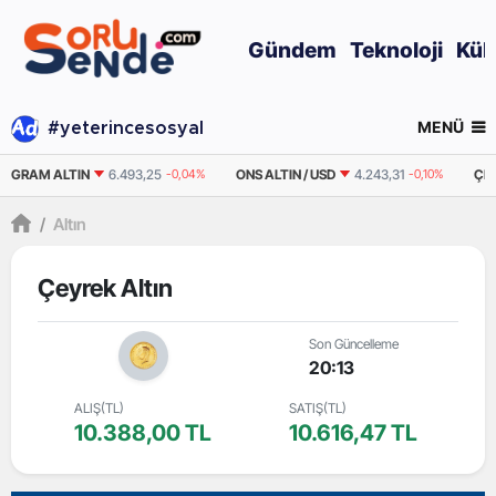
Gündem
Teknoloji
Kül
MENÜ
#yeterincesosyal
GRAM ALTIN
6.493,25
-0,04%
ONS ALTIN / USD
4.243,31
-0,10%
ÇE
/
Altın
Çeyrek Altın
Son Güncelleme
20:13
ALIŞ(TL)
SATIŞ(TL)
10.388,00 TL
10.616,47 TL