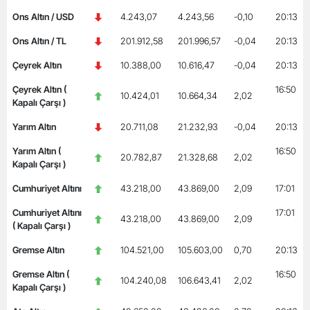
Ons Altın / USD
4.243,07
4.243,56
-0,10
20:13
Ons Altın / TL
201.912,58
201.996,57
-0,04
20:13
Çeyrek Altın
10.388,00
10.616,47
-0,04
20:13
Çeyrek Altın (
16:50
10.424,01
10.664,34
2,02
Kapalı Çarşı )
Yarım Altın
20.711,08
21.232,93
-0,04
20:13
Yarım Altın (
16:50
20.782,87
21.328,68
2,02
Kapalı Çarşı )
Cumhuriyet Altını
43.218,00
43.869,00
2,09
17:01
Cumhuriyet Altını
17:01
43.218,00
43.869,00
2,09
( Kapalı Çarşı )
Gremse Altın
104.521,00
105.603,00
0,70
20:13
Gremse Altın (
16:50
104.240,08
106.643,41
2,02
Kapalı Çarşı )