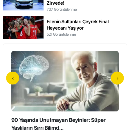
Zirvede!
737 Görüntülenme
Filenin Sultanları Çeyrek Final
Heyecanı Yaşıyor
521 Görüntülenme
90 Yaşında Unutmayan Beyinler: Süper
Holl
Yaşlıların Sırrı Bilimd...
Haya