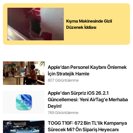
Kıyma Makinesinde Gizli
Düzenek İddiası
Apple’dan Personel Kaybını Önlemek
İçin Stratejik Hamle
607 Görüntülenme
Apple'dan Sürpriz iOS 26.2.1
Güncellemesi: Yeni AirTag'e Merhaba
Deyin!
749 Görüntülenme
TOGG T10F: 672 Bin TL’lik Kampanya
Sürecek Mi? Ön Sipariş Heyecanı