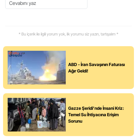
* Bu içerik ile ilgili yorum yok, ilk yorumu siz yazın, tartışalım *
ABD - İran Savaşının Faturası
Ağır Geldi!
Gazze Şeridi’nde İnsani Kriz:
Temel Su İhtiyacına Erişim
Sorunu