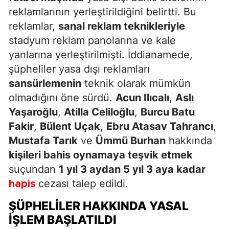
reklamlarının yerleştirildiğini belirtti. Bu
reklamlar,
sanal reklam teknikleriyle
stadyum reklam panolarına ve kale
yanlarına yerleştirilmişti. İddianamede,
şüpheliler yasa dışı reklamları
sansürlemenin
teknik olarak mümkün
olmadığını öne sürdü.
Acun Ilıcalı
,
Aslı
Yaşaroğlu
,
Atilla Celiloğlu
,
Burcu Batu
Fakir
,
Bülent Uçak
,
Ebru Atasav Tahrancı
,
Mustafa Tarık
ve
Ümmü Burhan
hakkında
kişileri bahis oynamaya teşvik etmek
suçundan
1 yıl 3 aydan 5 yıl 3 aya kadar
cezası talep edildi.
hapis
ŞÜPHELILER HAKKINDA YASAL
İŞLEM BAŞLATILDI