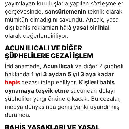
yayımlayan kuruluşlarla yapılan sözleşmeler
çerçevesinde,
sansürlemenin
teknik olarak
mümkün olmadığını savundu. Ancak, yasa
dışı bahis reklamları hâlâ
yasal bir ihlal
olarak değerlendiriliyor.
ACUN ILICALI VE DIĞER
ŞÜPHELILERE CEZAI İŞLEM
İddianamede,
Acun Ilıcalı
ve diğer 7 şüpheli
hakkında
1 yıl 3 aydan 5 yıl 3 aya kadar
cezası talep ediliyor.
Kişileri bahis
hapis
oynamaya teşvik etme
suçundan dolayı
şüpheliler yargı önüne çıkacak. Bu cezalar,
medya dünyasında geniş yankı uyandırmış
durumda.
BAHIS YASAKLARI VE YASAL