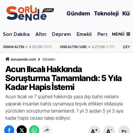
Gündem
Teknoloji
Kül
MENÜ
Son Dakika
Altın
Deprem
Emekli
Personel Alımı
ONS ALTIN / USD
4.271,88
0,75%
ÇEYREK ALTIN
10.712,35
0,91%
YA
sorusende.com
Gündem
Acun Ilıcalı Hakkında
Soruşturma Tamamlandı: 5 Yıla
Kadar Hapis İstemi
Acun Ilıcalı ve 7 şüpheli hakkında yasa dışı bahis reklamı
yaparak insanları bahis oynamaya teşvik ettikleri iddiasıyla
yürütülen soruşturma tamamlandı. 1 yıl 3 aydan 5 yıl 3 aya
kadar hapis cezası talep ediliyor.
+
-
A
A