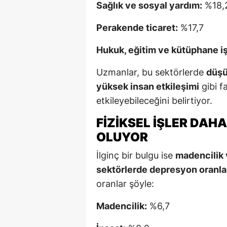
Sağlık ve sosyal yardım:
%18,
Perakende ticaret:
%17,7
Hukuk, eğitim ve kütüphane iş
Uzmanlar, bu sektörlerde
düşü
yüksek insan etkileşimi
gibi f
etkileyebileceğini belirtiyor.
FIZIKSEL İŞLER DAH
OLUYOR
İlginç bir bulgu ise
madencilik 
sektörlerde depresyon oranla
oranlar şöyle:
Madencilik:
%6,7