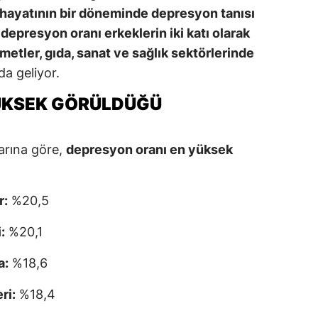
i hayatının bir döneminde depresyon tanısı
a depresyon oranı erkeklerin iki katı olarak
metler, gıda, sanat ve sağlık sektörlerinde
a geliyor.
ÜKSEK GÖRÜLDÜĞÜ
arına göre,
depresyon oranı en yüksek
r:
%20,5
:
%20,1
a:
%18,6
ri:
%18,4