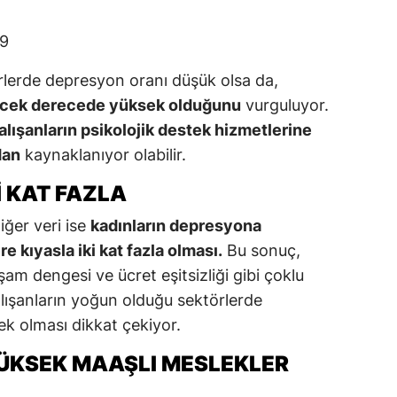
9
rlerde depresyon oranı düşük olsa da,
ekecek derecede yüksek olduğunu
vurguluyor.
alışanların psikolojik destek hizmetlerine
dan
kaynaklanıyor olabilir.
I KAT FAZLA
iğer veri ise
kadınların depresyona
e kıyasla iki kat fazla olması.
Bu sonuç,
aşam dengesi ve ücret eşitsizliği gibi çoklu
alışanların yoğun olduğu sektörlerde
k olması dikkat çekiyor.
ÜKSEK MAAŞLI MESLEKLER