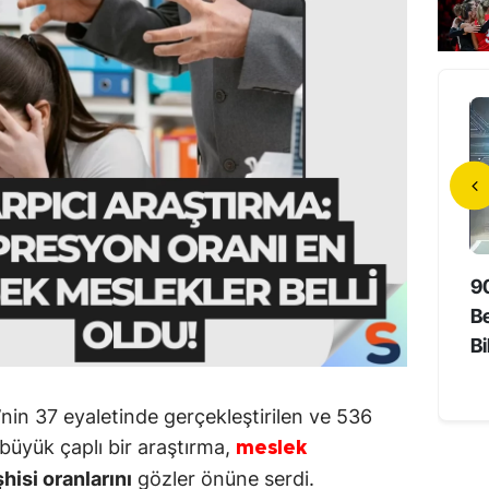
da Unutmayan
Hollywood’un Yerli Yıldızı 73
9
Süper Yaşlıların Sırrı
Yaşında Hayatını Kaybetti
Be
Bi
nin 37 eyaletinde gerçekleştirilen ve 536
 büyük çaplı bir araştırma,
meslek
hisi oranlarını
gözler önüne serdi.