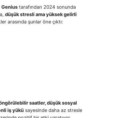
 Genius
tarafından 2024 sonunda
da,
düşük stresli ama yüksek gelirli
ler arasında şunlar öne çıktı:
öngörülebilir saatler, düşük sosyal
nli iş yükü
sayesinde daha az stresle
zerinde pozitif bir etki yaratıyor.