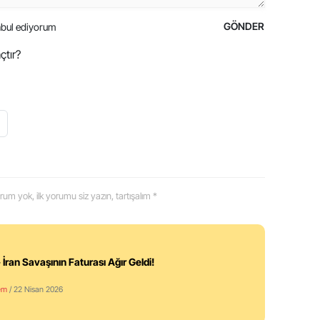
GÖNDER
bul ediyorum
çtır?
 yorum yok, ilk yorumu siz yazın, tartışalım *
 İran Savaşının Faturası Ağır Geldi!
em
/ 22 Nisan 2026