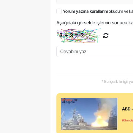
Yorum yazma kurallarını
okudum ve ka
Aşağıdaki görselde işlemin sonucu ka
* Bu içerik ile ilgili
ABD -
#Günd