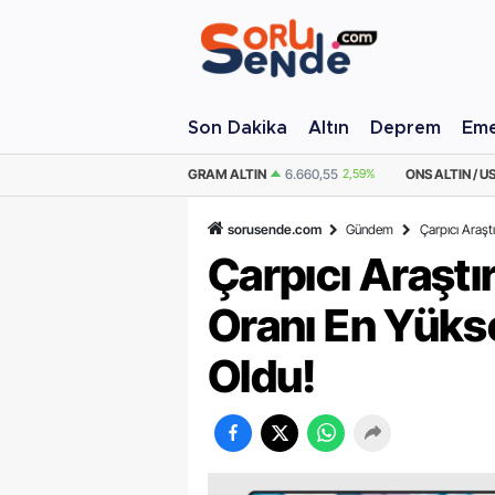
Son Dakika
Altın
Deprem
Eme
M ALTIN
6.660,55
2,59%
ONS ALTIN / USD
4.341,81
2,40%
ÇEYREK AL
sorusende.com
Gündem
Çarpıcı Araşt
Çarpıcı Araşt
Oranı En Yükse
Oldu!