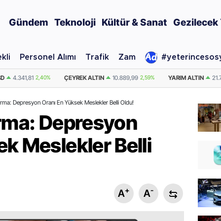
Gündem
Teknoloji
Kültür & Sanat
Gezilecek 
kli
Personel Alımı
Trafik
Zam
#yeterincesos
TIN
10.889,99
2,59%
YARIM ALTIN
21.779,98
2,59%
DOLAR
47,7436
ırma: Depresyon Oranı En Yüksek Meslekler Belli Oldu!
ırma: Depresyon
k Meslekler Belli
+
-
A
A