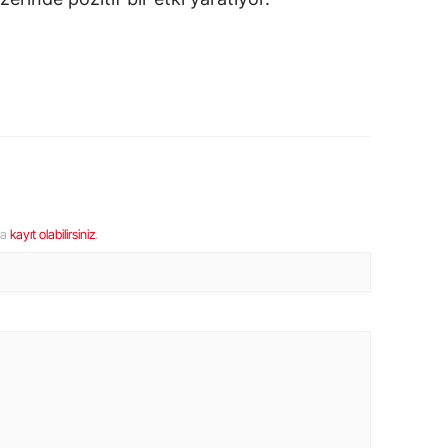
ya
kayıt olabilirsiniz
.