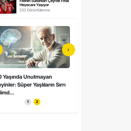
Filenin Sultanları Çeyrek Final
Heyecanı Yaşıyor
532 Görüntülenme
0 Yaşında Unutmayan
Hollywood’un Yerli Yıldızı
yinler: Süper Yaşlıların Sırrı
Yaşında Hayatını Kaybett
limd...
1
2