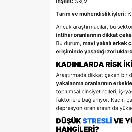
İnşaat:
%8,9
Tarım ve mühendislik işleri:
%
Ancak araştırmacılar, bu sektö
intihar oranlarının dikkat ç
Bu durum,
mavi yakalı erkek ç
erişiminde yaşadığı zorluklar
KADINLARDA RISK İK
Araştırmada dikkat çeken bir d
yakalanma oranlarının erkekler
toplumsal cinsiyet rolleri, iş-y
faktörlere bağlanıyor. Kadın ç
depresyon oranlarının da yükse
DÜŞÜK
STRESLI
VE Y
HANGILERI?