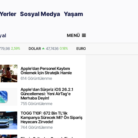
Yerler
Sosyal Medya
Yaşam
MENÜ
yal
0.18%
EURO
55,2510
0.32%
GRAM ALTIN
6.660,55
2,59%
ONS ALTI
Apple’dan Personel Kaybını
Önlemek İçin Stratejik Hamle
614 Görüntülenme
Apple'dan Sürpriz iOS 26.2.1
Güncellemesi: Yeni AirTag'e
Merhaba Deyin!
755 Görüntülenme
TOGG T10F: 672 Bin TL’lik
Kampanya Sürecek Mi? Ön Sipariş
Heyecanı Zirvede!
744 Görüntülenme