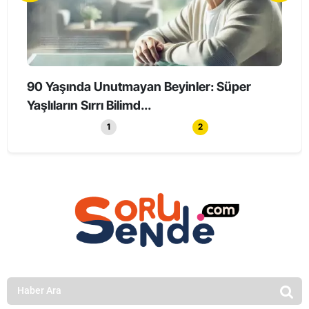
90 Yaşında Unutmayan Beyinler: Süper
Holl
Yaşlıların Sırrı Bilimd...
Haya
1
2