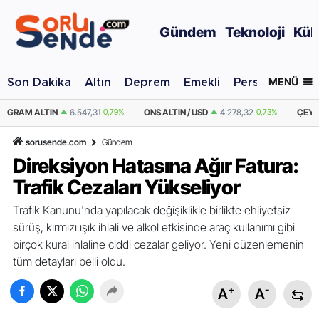
Gündem
Teknoloji
Kül
MENÜ
Son Dakika
Altın
Deprem
Emekli
Personel Alımı
ONS ALTIN / USD
4.278,32
0,73%
ÇEYREK ALTIN
10.704,86
0,79%
Y
sorusende.com
Gündem
Direksiyon Hatasına Ağır Fatura:
Trafik Cezaları Yükseliyor
Trafik Kanunu'nda yapılacak değişiklikle birlikte ehliyetsiz
sürüş, kırmızı ışık ihlali ve alkol etkisinde araç kullanımı gibi
birçok kural ihlaline ciddi cezalar geliyor. Yeni düzenlemenin
tüm detayları belli oldu.
+
-
A
A