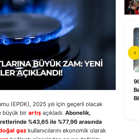
da Unutmayan
Hollywood’un Yerli Yıldızı 73
9
Süper Yaşlıların Sırrı
Yaşında Hayatını Kaybetti
Be
Bi
mu (EPDK), 2025 yılı için geçerli olacak
e büyük bir
açıkladı.
Abonelik,
artış
etlerinde %43,65 ile %77,96 arasında
kullanıcılarını ekonomik olarak
doğal gaz