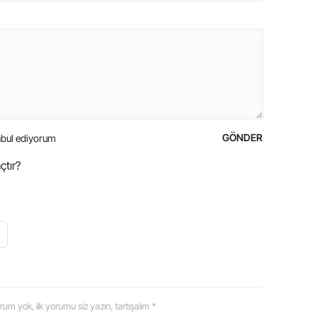
GÖNDER
bul ediyorum
çtır?
 yorum yok, ilk yorumu siz yazın, tartışalım *