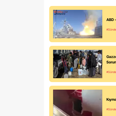
ABD -
#Günd
Gazze
Soru
#Günd
Kıyma
#Günd