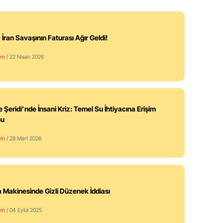
 İran Savaşının Faturası Ağır Geldi!
em
/ 22 Nisan 2026
 Şeridi’nde İnsani Kriz: Temel Su İhtiyacına Erişim
nu
em
/ 28 Mart 2026
 Makinesinde Gizli Düzenek İddiası
em
/ 04 Eylül 2025