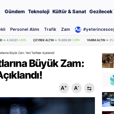
Gündem
Teknoloji
Kültür & Sanat
Gezilecek 
kli
Personel Alımı
Trafik
Zam
#yeterincesos
TIN
10.889,99
2,59%
YARIM ALTIN
21.779,98
2,59%
DOLAR
47,7436
tlarına Büyük Zam: Yeni Tarifeler Açıklandı!
tlarına Büyük Zam:
Açıklandı!
+
-
A
A