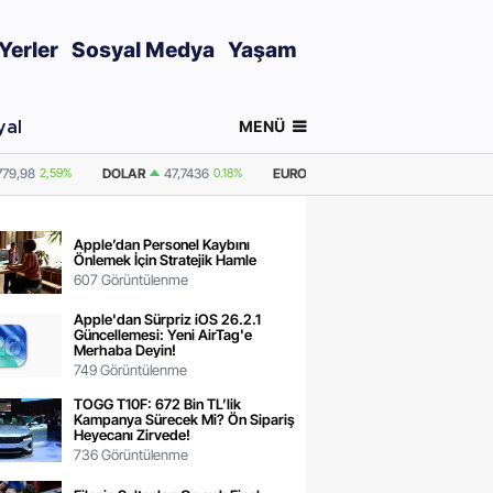
Yerler
Sosyal Medya
Yaşam
MENÜ
yal
0.18%
EURO
55,2510
0.32%
GRAM ALTIN
6.660,55
2,59%
ONS ALTI
Apple’dan Personel Kaybını
Önlemek İçin Stratejik Hamle
607 Görüntülenme
Apple'dan Sürpriz iOS 26.2.1
Güncellemesi: Yeni AirTag'e
Merhaba Deyin!
749 Görüntülenme
TOGG T10F: 672 Bin TL’lik
Kampanya Sürecek Mi? Ön Sipariş
Heyecanı Zirvede!
736 Görüntülenme