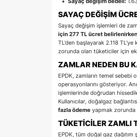
Sayaç değişim bedeli:
1.63
SAYAÇ DEĞIŞIM ÜCRE
Sayaç değişim işlemleri de zam
için 277 TL ücret belirlenirke
TL’den başlayarak 2.118 TL’ye 
zorunda olan tüketiciler için ek
ZAMLAR NEDEN BU 
EPDK, zamların temel sebebi ol
operasyonlarını gösteriyor. An
işlemlerinde doğrudan hissedil
Kullanıcılar, doğalgaz bağlantıs
fazla ödeme
yapmak zorunda 
TÜKETICILER ZAMLI 
EPDK, tüm doğal gaz dağıtım şir