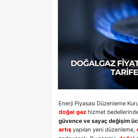
90 Yaşın
Beyinler: 
Bilimd...
Enerji Piyasası Düzenleme Kuru
hizmet bedellerind
doğal gaz
güvence ve sayaç değişim ücr
yapılan yeni düzenleme,
artış