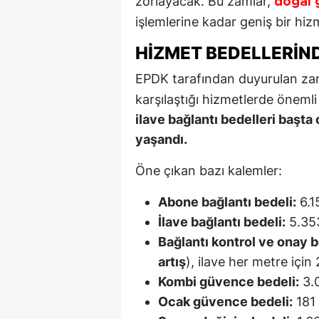
zorlayacak. Bu zamlar,
doğal 
işlemlerine kadar geniş bir hiz
HIZMET BEDELLERIN
EPDK tarafından duyurulan za
karşılaştığı hizmetlerde önemli 
ilave bağlantı bedelleri başta
yaşandı.
Öne çıkan bazı kalemler:
Abone bağlantı bedeli:
6.1
İlave bağlantı bedeli:
5.353
Bağlantı kontrol ve onay b
artış
), ilave her metre için
Kombi güvence bedeli:
3.0
Ocak güvence bedeli:
181 