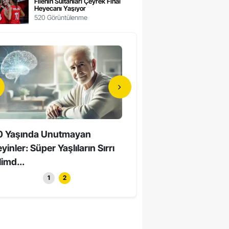
Filenin Sultanları Çeyrek Final
Heyecanı Yaşıyor
520 Görüntülenme
0 Yaşında Unutmayan
Hollywood’un Yerli Yıldızı
yinler: Süper Yaşlıların Sırrı
Yaşında Hayatını Kaybett
limd...
1
2