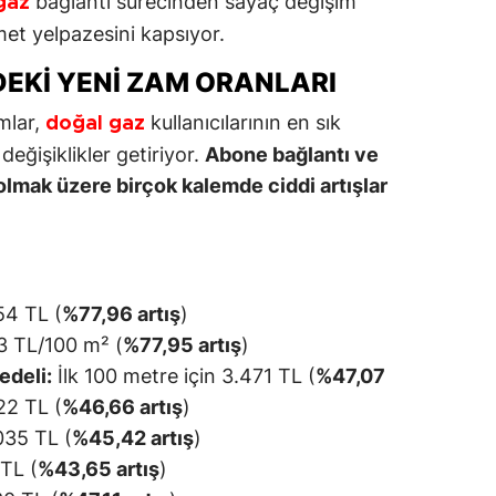
bağlantı sürecinden sayaç değişim
gaz
met yelpazesini kapsıyor.
DEKI YENI ZAM ORANLARI
mlar,
kullanıcılarının en sık
doğal gaz
değişiklikler getiriyor.
Abone bağlantı ve
 olmak üzere birçok kalemde ciddi artışlar
54 TL (
%77,96 artış
)
 TL/100 m² (
%77,95 artış
)
edeli:
İlk 100 metre için 3.471 TL (
%47,07
 22 TL (
%46,66 artış
)
35 TL (
%45,42 artış
)
TL (
%43,65 artış
)