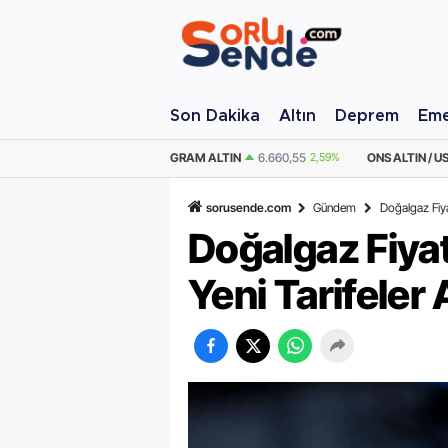
Son Dakika
Altın
Deprem
Eme
M ALTIN
6.660,55
2,59%
ONS ALTIN / USD
4.341,81
2,40%
ÇEYREK AL
sorusende.com
Gündem
Doğalgaz Fiya
Doğalgaz Fiya
Yeni Tarifeler 