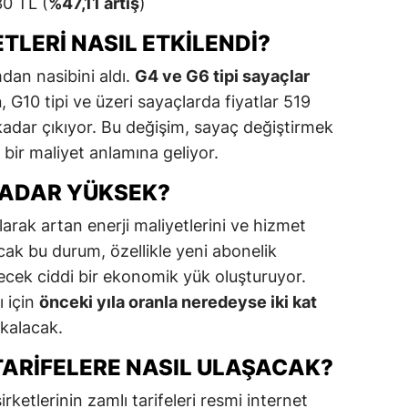
0 TL (
%47,11 artış
)
TLERI NASIL ETKILENDI?
dan nasibini aldı.
G4 ve G6 tipi sayaçlar
n
, G10 tipi ve üzeri sayaçlarda fiyatlar 519
kadar çıkıyor. Bu değişim, sayaç değiştirmek
 bir maliyet anlamına geliyor.
KADAR YÜKSEK?
arak artan enerji maliyetlerini ve hizmet
cak bu durum, özellikle yeni abonelik
ecek ciddi bir ekonomik yük oluşturuyor.
ı için
önceki yıla oranla neredeyse iki kat
kalacak.
TARIFELERE NASIL ULAŞACAK?
ketlerinin zamlı tarifeleri resmi internet