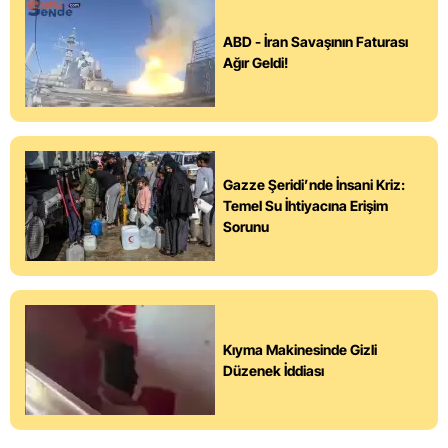
ABD - İran Savaşının Faturası
Ağır Geldi!
Gazze Şeridi’nde İnsani Kriz:
Temel Su İhtiyacına Erişim
Sorunu
Kıyma Makinesinde Gizli
Düzenek İddiası