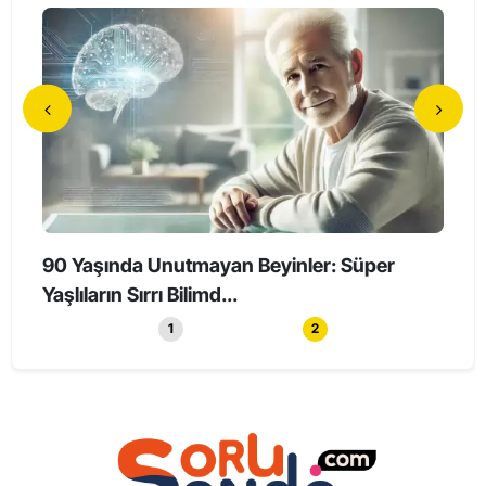
90 Yaşında Unutmayan Beyinler: Süper
Holl
Yaşlıların Sırrı Bilimd...
Haya
1
2