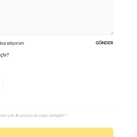
GÖNDER
bul ediyorum
çtır?
 yorum yok, ilk yorumu siz yazın, tartışalım *