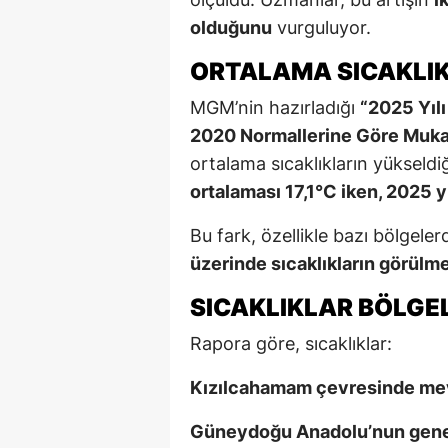
olduğunu
vurguluyor.
ORTALAMA SICAKLIK 
MGM’nin hazırladığı
“2025 Yılı
2020 Normallerine Göre Muk
ortalama sıcaklıkların yükseldi
ortalaması 17,1°C iken, 2025 y
Bu fark, özellikle bazı bölgele
üzerinde sıcaklıkların görülm
SICAKLIKLAR BÖLGEL
Rapora göre, sıcaklıklar:
Kızılcahamam çevresinde mevs
Güneydoğu Anadolu’nun genel