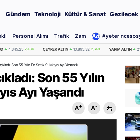
Gündem
Teknoloji
Kültür & Sanat
Gezilecek 
kli
Personel Alımı
Trafik
Zam
#yeterincesos
TIN
10.895,32
2,64%
YARIM ALTIN
21.790,64
2,64%
DOLAR
47,693
çıkladı: Son 55 Yılın En Sıcak 9. Mayıs Ayı Yaşandı
ıkladı: Son 55 Yılın
yıs Ayı Yaşandı
+
-
A
A