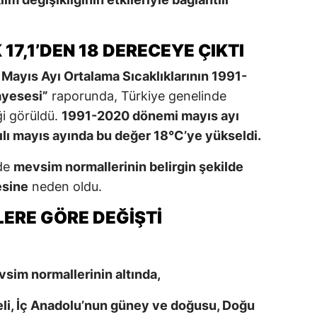
17,1’DEN 18 DERECEYE ÇIKTI
 Mayıs Ayı Ortalama Sıcaklıklarının 1991-
ayesesi”
raporunda, Türkiye genelinde
ği görüldü.
1991-2020 dönemi mayıs ayı
ılı mayıs ayında bu değer 18°C’ye yükseldi.
rde
mevsim normallerinin belirgin şekilde
esine
neden oldu.
ERE GÖRE DEĞIŞTI
im normallerinin altında,
i, İç Anadolu’nun güney ve doğusu, Doğu