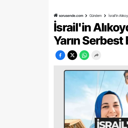
sorusende.com
Gündem
İsrail'in Alık
İsrail'in Alık
Yarın Serbest B