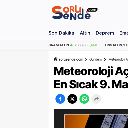
Son Dakika
Altın
Deprem
Eme
M ALTIN
6.663,80
2,64%
ONS ALTIN / USD
4.345,25
2,48%
ÇEYREK AL
sorusende.com
Gündem
Meteoroloji A
Meteoroloji Aç
En Sıcak 9. Ma