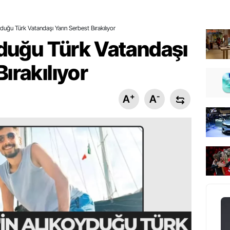
oyduğu Türk Vatandaşı Yarın Serbest Bırakılıyor
oyduğu Türk Vatandaşı
ırakılıyor
+
-
A
A