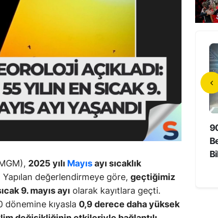
da Unutmayan
Hollywood’un Yerli Yıldızı 73
9
Süper Yaşlıların Sırrı
Yaşında Hayatını Kaybetti
Be
Bi
(MGM),
2025 yılı
Mayıs
ayı sıcaklık
 Yapılan değerlendirmeye göre,
geçtiğimiz
sıcak 9. mayıs ayı
olarak kayıtlara geçti.
20 dönemine kıyasla
0,9 derece daha yüksek
klim değişikliğinin etkileriyle bağlantılı