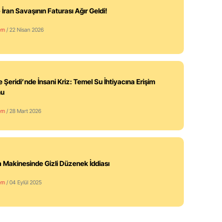
 İran Savaşının Faturası Ağır Geldi!
em
/ 22 Nisan 2026
 Şeridi’nde İnsani Kriz: Temel Su İhtiyacına Erişim
nu
em
/ 28 Mart 2026
 Makinesinde Gizli Düzenek İddiası
em
/ 04 Eylül 2025