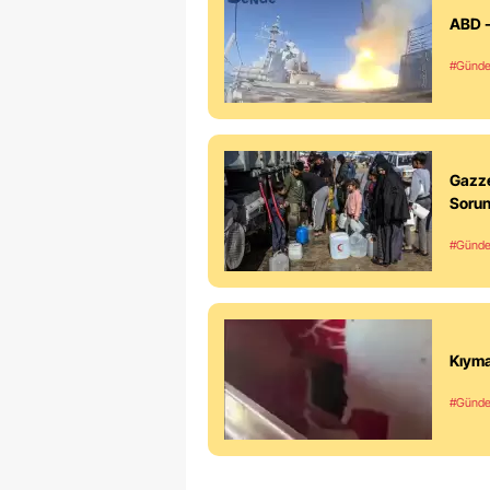
ABD -
#Günd
Gazze
Soru
#Günd
Kıyma
#Günd