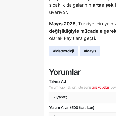
sıcaklık dalgalarının
artan şeki
uyarıyor.
Mayıs 2025
, Türkiye için yalnı
değişikliğiyle mücadele gerek
olarak kayıtlara geçti.
#Meteoroloji
#Mayıs
Yorumlar
Takma Ad
Yorum yapmak için, isterseniz
giriş yapabilir
ve
Yorum Yazın (500 Karakter)