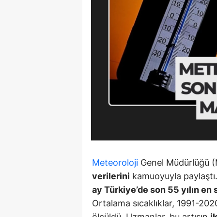
90 Yaşın
Beyinler: 
Bilimd...
Meteoroloji
Genel Müdürlüğü 
verilerini
kamuoyuyla paylaştı.
ay Türkiye’de son 55 yılın en 
Ortalama sıcaklıklar, 1991-20
ölçüldü. Uzmanlar, bu artışın
i