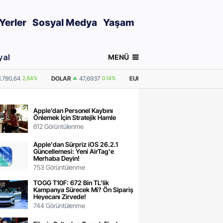
Yerler
Sosyal Medya
Yaşam
MENÜ
yal
7
0.14%
EURO
55,2240
0.36%
GRAM ALTIN
6.663,80
2,64%
ONS A
Apple’dan Personel Kaybını
Önlemek İçin Stratejik Hamle
612 Görüntülenme
Apple'dan Sürpriz iOS 26.2.1
Güncellemesi: Yeni AirTag'e
Merhaba Deyin!
753 Görüntülenme
TOGG T10F: 672 Bin TL’lik
Kampanya Sürecek Mi? Ön Sipariş
Heyecanı Zirvede!
744 Görüntülenme