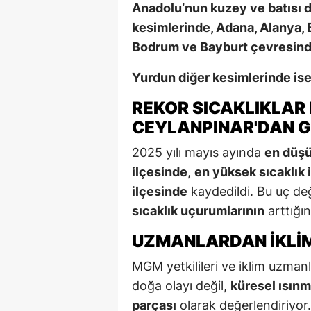
Anadolu’nun kuzey ve batısı dı
kesimlerinde, Adana, Alanya, 
Bodrum ve Bayburt çevresinde
Yurdun diğer kesimlerinde ise
REKOR SICAKLIKLAR
CEYLANPINAR'DAN G
2025 yılı mayıs ayında
en düşük
ilçesinde
,
en yüksek sıcaklık 
ilçesinde
kaydedildi. Bu uç de
sıcaklık uçurumlarının
arttığı
UZMANLARDAN İKLIM 
MGM yetkilileri ve iklim uzmanla
doğa olayı değil,
küresel ısınma
parçası
olarak değerlendiriyor.