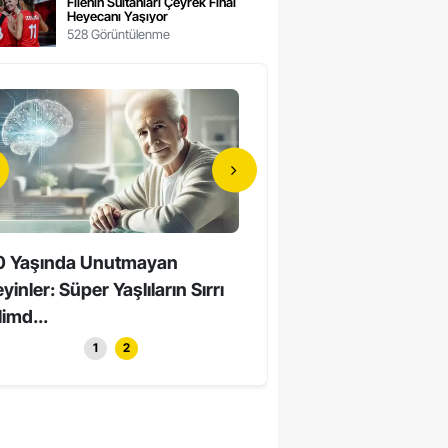
Filenin Sultanları Çeyrek Final
Heyecanı Yaşıyor
528 Görüntülenme
0 Yaşında Unutmayan
Hollywood’un Yerli Yıldızı
yinler: Süper Yaşlıların Sırrı
Yaşında Hayatını Kaybett
limd...
1
2