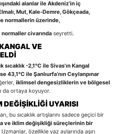
şındaki alanlar ile Akdeniz’in iç
Elmalı, Mut, Kale-Demre, Gökçeada,
 normallerin üzerinde,
 normaller civarında
seyretti.
 KANGAL VE
ELDI
 sıcaklık -2,1°C ile Sivas'ın Kangal
ise 43,1°C ile Şanlıurfa’nın Ceylanpınar
ğerler,
iklimsel dengesizliklerin ve bölgesel
nı da ortaya koyuyor.
DEĞIŞIKLIĞI UYARISI
rı, bu sıcaklık artışlarını sadece geçici bir
 ve iklim değişikliği süreçlerinin bir
 Uzmanlar, özellikle yaz aylarında aşırı