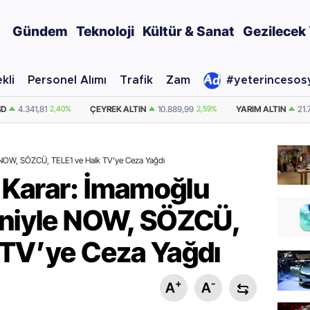
Gündem
Teknoloji
Kültür & Sanat
Gezilecek 
kli
Personel Alımı
Trafik
Zam
#yeterincesos
TIN
10.889,99
2,59%
YARIM ALTIN
21.779,98
2,59%
DOLAR
47,7436
e NOW, SÖZCÜ, TELE1 ve Halk TV’ye Ceza Yağdı
 Karar: İmamoğlu
eniyle NOW, SÖZCÜ,
 TV’ye Ceza Yağdı
+
-
A
A