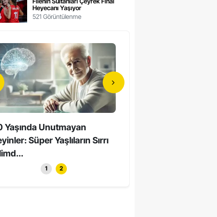
Filenin Sultanları Çeyrek Final
Heyecanı Yaşıyor
521 Görüntülenme
0 Yaşında Unutmayan
Hollywood’un Yerli Yıldızı
yinler: Süper Yaşlıların Sırrı
Yaşında Hayatını Kaybett
limd...
1
2