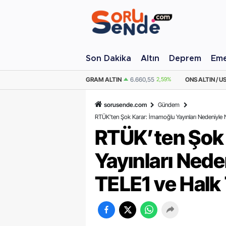
Son Dakika
Altın
Deprem
Eme
M ALTIN
6.660,55
2,59%
ONS ALTIN / USD
4.341,81
2,40%
ÇEYREK AL
sorusende.com
Gündem
RTÜK’ten Şok Karar: İmamoğlu Yayınları Nedeniyl
RTÜK’ten Şok
Yayınları Ned
TELE1 ve Halk