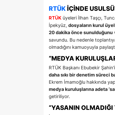
RTÜK
İÇINDE USULSÜ
üyeleri İlhan Taşçı, Tu
RTÜK
İpekyüz,
dosyaların kurul üyel
20 dakika önce sunulduğunu
savundu. Bu nedenle toplantıya
olmadığını kamuoyuyla paylaştı
“MEDYA KURULUŞLARI
RTÜK Başkanı Ebubekir Şahin’
daha sıkı bir denetim süreci ba
Ekrem İmamoğlu hakkında yapıl
medya kuruluşlarına adeta ‘sav
getiriliyor.
“YASANIN OLMADIĞI 