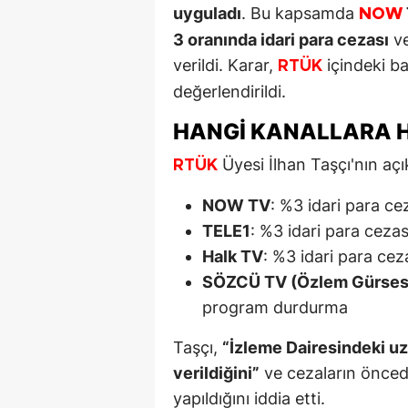
uyguladı
. Bu kapsamda
NOW
3 oranında idari para cezası
ve
verildi. Karar,
içindeki ba
RTÜK
değerlendirildi.
HANGI KANALLARA H
Üyesi İlhan Taşçı'nın açı
RTÜK
NOW TV
: %3 idari para ce
TELE1
: %3 idari para cez
Halk TV
: %3 idari para ce
SÖZCÜ TV (Özlem Gürses’
program durdurma
Taşçı,
“İzleme Dairesindeki uz
verildiğini”
ve cezaların öncede
yapıldığını iddia etti.