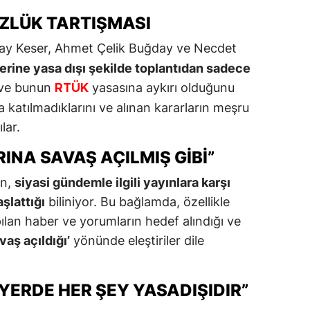
ZLÜK TARTIŞMASI
ncay Keser, Ahmet Çelik Buğday ve Necdet
erine yasa dışı şekilde toplantıdan sadece
ve bunun
yasasına aykırı olduğunu
RTÜK
 katılmadıklarını ve alınan kararların meşru
lar.
NA SAVAŞ AÇILMIŞ GIBI”
in,
siyasi gündemle ilgili yayınlara karşı
şlattığı
biliniyor. Bu bağlamda, özellikle
an haber ve yorumların hedef alındığı ve
aş açıldığı’
yönünde eleştiriler dile
YERDE HER ŞEY YASADIŞIDIR”