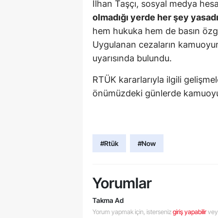
İlhan Taşçı, sosyal medya hes
olmadığı yerde her şey yasadı
hem hukuka hem de basın özgü
Uygulanan cezaların kamuoyunu
uyarısında bulundu.
RTÜK kararlarıyla ilgili gelişmel
önümüzdeki günlerde kamuoy
#Rtük
#Now
Yorumlar
Takma Ad
Yorum yapmak için, isterseniz
giriş yapabilir
ve