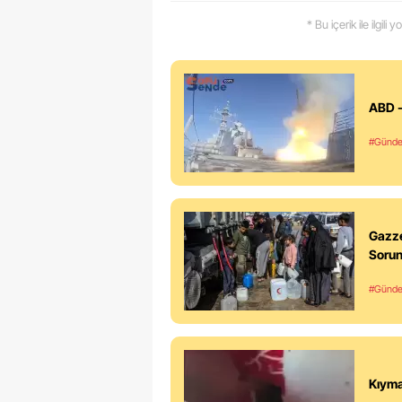
* Bu içerik ile ilgili
ABD -
#Günd
Gazze
Soru
#Günd
Kıyma