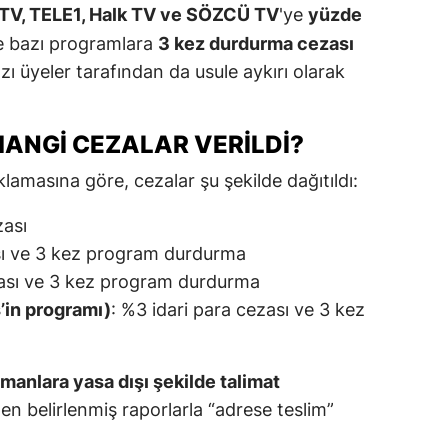
TV, TELE1, Halk TV ve SÖZCÜ TV
'ye
yüzde
 bazı programlara
3 kez durdurma cezası
zı üyeler tarafından da usule aykırı olarak
ANGI CEZALAR VERILDI?
klamasına göre, cezalar şu şekilde dağıtıldı:
zası
ası ve 3 kez program durdurma
zası ve 3 kez program durdurma
in programı)
: %3 idari para cezası ve 3 kez
manlara yasa dışı şekilde talimat
n belirlenmiş raporlarla “adrese teslim”