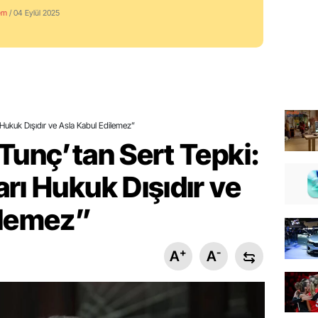
em
/ 04 Eylül 2025
 Hukuk Dışıdır ve Asla Kabul Edilemez”
Tunç’tan Sert Tepki:
rı Hukuk Dışıdır ve
ilemez”
+
-
A
A