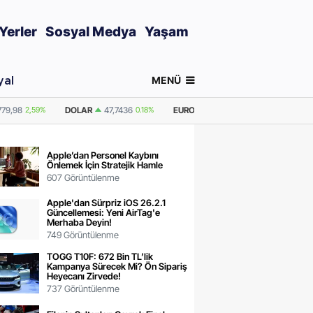
Yerler
Sosyal Medya
Yaşam
MENÜ
yal
0.18%
EURO
55,2510
0.32%
GRAM ALTIN
6.660,55
2,59%
ONS ALTI
Apple’dan Personel Kaybını
Önlemek İçin Stratejik Hamle
607 Görüntülenme
Apple'dan Sürpriz iOS 26.2.1
Güncellemesi: Yeni AirTag'e
Merhaba Deyin!
749 Görüntülenme
TOGG T10F: 672 Bin TL’lik
Kampanya Sürecek Mi? Ön Sipariş
Heyecanı Zirvede!
737 Görüntülenme