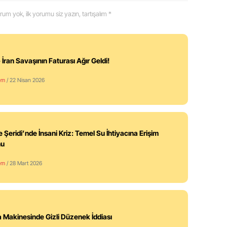
 yorum yok, ilk yorumu siz yazın, tartışalım *
 İran Savaşının Faturası Ağır Geldi!
em
/ 22 Nisan 2026
 Şeridi’nde İnsani Kriz: Temel Su İhtiyacına Erişim
nu
em
/ 28 Mart 2026
 Makinesinde Gizli Düzenek İddiası