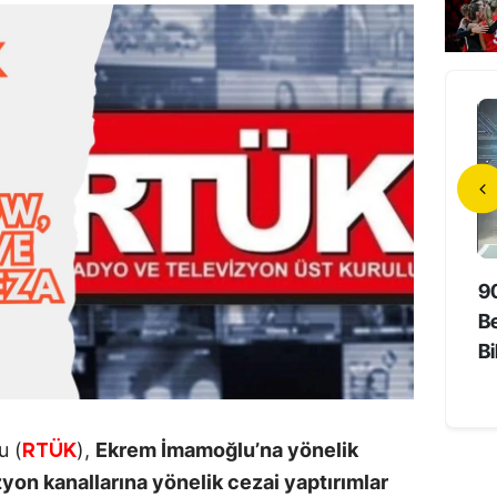
da Unutmayan
Hollywood’un Yerli Yıldızı 73
9
Süper Yaşlıların Sırrı
Yaşında Hayatını Kaybetti
Be
Bi
u (
),
Ekrem İmamoğlu’na yönelik
RTÜK
yon kanallarına yönelik cezai yaptırımlar