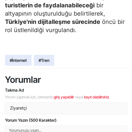
turistlerin de faydalanabileceği
bir
altyapının oluşturulduğu belirtilerek,
Türkiye'nin dijitalleşme sürecinde
öncü bir
rol üstlenildiği vurgulandı.
#İnternet
#Tren
Yorumlar
Takma Ad
Yorum yapmak için, isterseniz
giriş yapabilir
veya
kayıt olabilirsiniz
.
Yorum Yazın (500 Karakter)