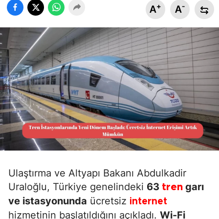
+
-
A
A
Ulaştırma ve Altyapı Bakanı Abdulkadir
Uraloğlu, Türkiye genelindeki
63
garı
tren
ve istasyonunda
ücretsiz
internet
hizmetinin başlatıldığını açıkladı.
Wi-Fi