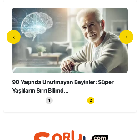
90 Yaşında Unutmayan Beyinler: Süper
Holl
Yaşlıların Sırrı Bilimd...
Haya
1
2