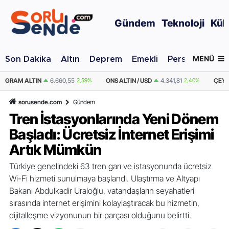
Gündem
Teknoloji
Kül
MENÜ
Son Dakika
Altın
Deprem
Emekli
Personel Alımı
%
ONS ALTIN / USD
4.341,81
2,40%
ÇEYREK ALTIN
10.889,99
2,59%
sorusende.com
Gündem
Tren İstasyonlarında Yeni Dönem
Başladı: Ücretsiz İnternet Erişimi
Artık Mümkün
Türkiye genelindeki 63 tren garı ve istasyonunda ücretsiz
Wi-Fi hizmeti sunulmaya başlandı. Ulaştırma ve Altyapı
Bakanı Abdulkadir Uraloğlu, vatandaşların seyahatleri
sırasında internet erişimini kolaylaştıracak bu hizmetin,
dijitalleşme vizyonunun bir parçası olduğunu belirtti.