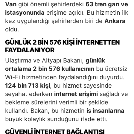
Van
gibi önemli şehirlerdeki
63 tren garı ve
istasyonunda
erişime açıldı. Bu hizmetin ilk
kez uygulandığı şehirlerden biri de
Ankara
oldu.
GÜNLÜK 2 BIN 576 KIŞI İNTERNETTEN
FAYDALANIYOR
Ulaştırma ve Altyapı Bakanı,
günlük
ortalama 2 bin 576 kullanıcının
bu ücretsiz
Wi-Fi hizmetinden faydalandığını duyurdu.
124 bin 713 kişi
, bu hizmet sayesinde
seyahat ederken
internet erişimi
sağladı ve
bekleme sürelerini verimli bir şekilde
kullandı. Bakan, bu hizmetin
iş insanlarına
büyük kolaylık sunduğunu ifade etti.
GÜVENLI İNTERNET BAĞLANTISI