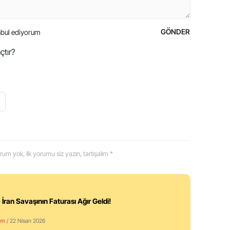
GÖNDER
bul ediyorum
çtır?
 yorum yok, ilk yorumu siz yazın, tartışalım *
 İran Savaşının Faturası Ağır Geldi!
em
/ 22 Nisan 2026