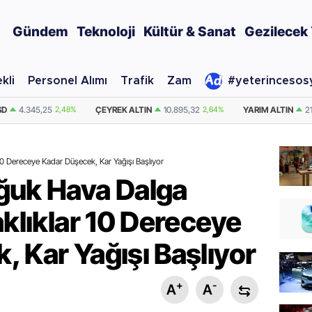
Gündem
Teknoloji
Kültür & Sanat
Gezilecek 
kli
Personel Alımı
Trafik
Zam
#yeterincesos
TIN
10.895,32
2,64%
YARIM ALTIN
21.790,64
2,64%
DOLAR
47,693
 10 Dereceye Kadar Düşecek, Kar Yağışı Başlıyor
ğuk Hava Dalga
aklıklar 10 Dereceye
 Kar Yağışı Başlıyor
+
-
A
A