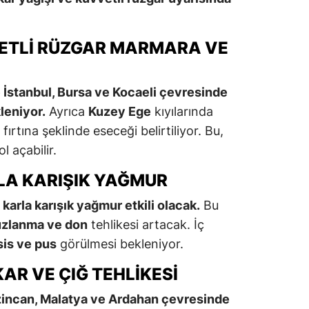
VETLI RÜZGAR MARMARA VE
 İstanbul, Bursa ve Kocaeli çevresinde
leniyor.
Ayrıca
Kuzey Ege
kıyılarında
rtına şeklinde eseceği belirtiliyor. Bu,
 açabilir.
LA KARIŞIK YAĞMUR
karla karışık yağmur etkili olacak.
Bu
zlanma ve don
tehlikesi artacak. İç
sis ve pus
görülmesi bekleniyor.
R VE ÇIĞ TEHLIKESI
zincan, Malatya ve Ardahan çevresinde