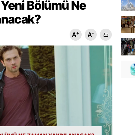
n Yeni Bölümü Ne
anacak?
+
-
A
A