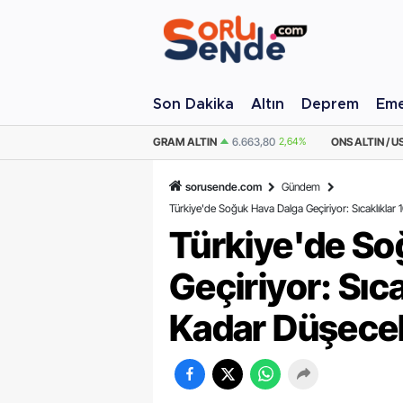
Son Dakika
Altın
Deprem
Eme
M ALTIN
6.663,80
2,64%
ONS ALTIN / USD
4.345,25
2,48%
ÇEYREK AL
sorusende.com
Gündem
Türkiye'de Soğuk Hava Dalga Geçiriyor: Sıcaklıklar
Türkiye'de So
Geçiriyor: Sıc
Kadar Düşecek,