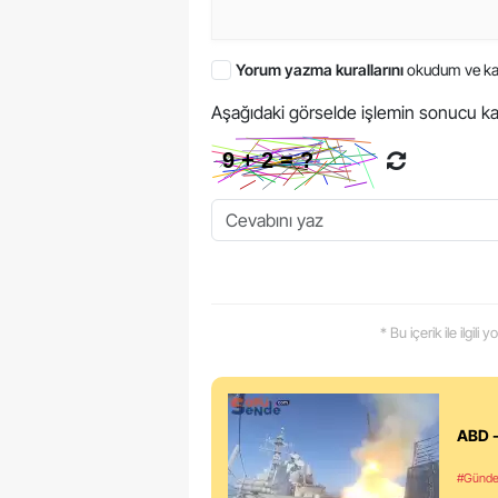
Yorum yazma kurallarını
okudum ve ka
Aşağıdaki görselde işlemin sonucu ka
* Bu içerik ile ilgili
ABD -
#Günd