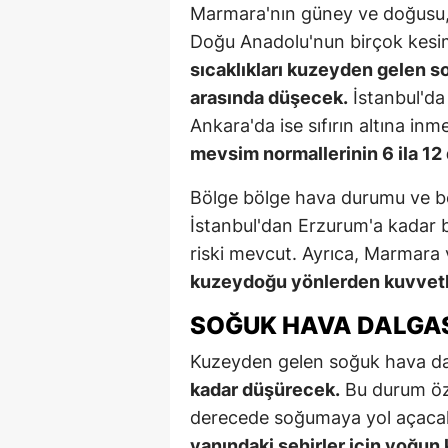
Marmara'nın güney ve doğusu, 
Doğu Anadolu'nun birçok kesimi
sıcaklıkları kuzeyden gelen so
arasında düşecek.
İstanbul'da
Ankara'da ise sıfırın altına inm
mevsim normallerinin 6 ila 12
Bölge bölge hava durumu ve bekle
İstanbul'dan Erzurum'a kadar 
riski mevcut. Ayrıca, Marmara 
kuzeydoğu yönlerden kuvvetl
SOĞUK HAVA DALGAS
Kuzeyden gelen soğuk hava da
kadar düşürecek.
Bu durum özel
derecede soğumaya yol açacak
yanındaki şehirler için yoğun 