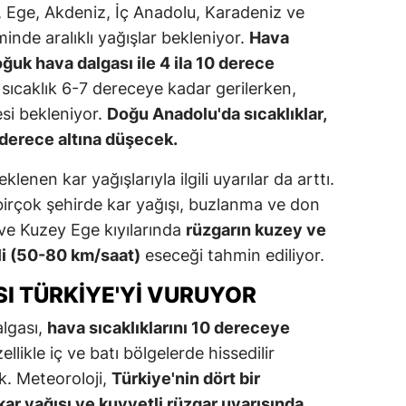
Ege, Akdeniz, İç Anadolu, Karadeniz ve
nde aralıklı yağışlar bekleniyor.
Hava
ğuk hava dalgası ile 4 ila 10 derece
 sıcaklık 6-7 dereceye kadar gerilerken,
esi bekleniyor.
Doğu Anadolu'da sıcaklıklar,
 derece altına düşecek.
nen kar yağışlarıyla ilgili uyarılar da arttı.
birçok şehirde kar yağışı, buzlanma ve don
ve Kuzey Ege kıyılarında
rüzgarın kuzey ve
i (50-80 km/saat)
eseceği tahmin ediliyor.
I TÜRKIYE'YI VURUYOR
lgası,
hava sıcaklıklarını 10 dereceye
likle iç ve batı bölgelerde hissedilir
. Meteoroloji,
Türkiye'nin dört bir
kar yağışı ve kuvvetli rüzgar uyarısında