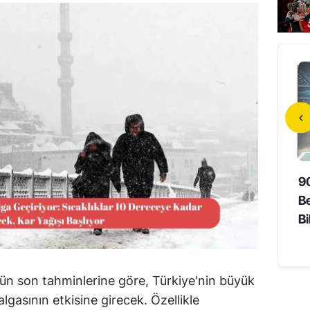
da Unutmayan
Hollywood’un Yerli Yıldızı 73
9
Süper Yaşlıların Sırrı
Yaşında Hayatını Kaybetti
Be
Bi
ün son tahminlerine göre, Türkiye'nin büyük
lgasının etkisine girecek. Özellikle