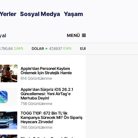
Yerler
Sosyal Medya
Yaşam
MENÜ
yal
7
0.14%
EURO
55,2240
0.36%
GRAM ALTIN
6.663,80
2,64%
ONS A
Apple’dan Personel Kaybını
Önlemek İçin Stratejik Hamle
614 Görüntülenme
Apple'dan Sürpriz iOS 26.2.1
Güncellemesi: Yeni AirTag'e
Merhaba Deyin!
756 Görüntülenme
TOGG T10F: 672 Bin TL’lik
Kampanya Sürecek Mi? Ön Sipariş
Heyecanı Zirvede!
746 Görüntülenme