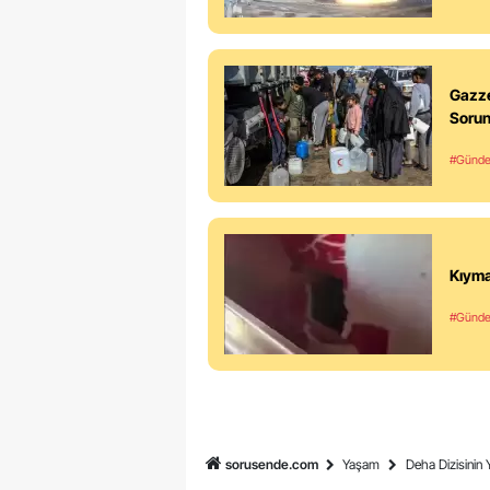
Gazze
Soru
#Günd
Kıyma
#Günd
sorusende.com
Yaşam
Deha Dizisinin