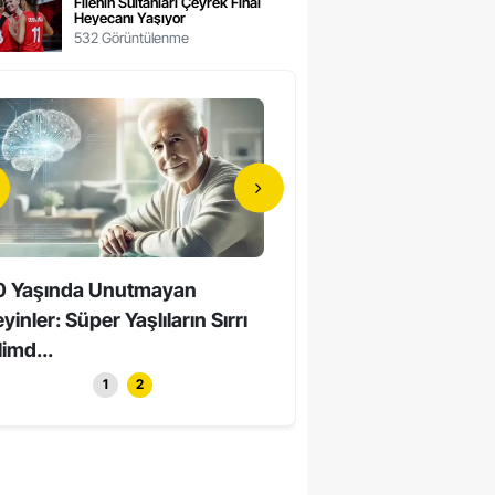
Filenin Sultanları Çeyrek Final
Heyecanı Yaşıyor
532 Görüntülenme
0 Yaşında Unutmayan
Hollywood’un Yerli Yıldızı
yinler: Süper Yaşlıların Sırrı
Yaşında Hayatını Kaybett
limd...
1
2