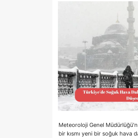
90 Yaşın
Beyinler: 
Bilimd...
Meteoroloji Genel Müdürlüğü'n
bir kısmı yeni bir soğuk hava da