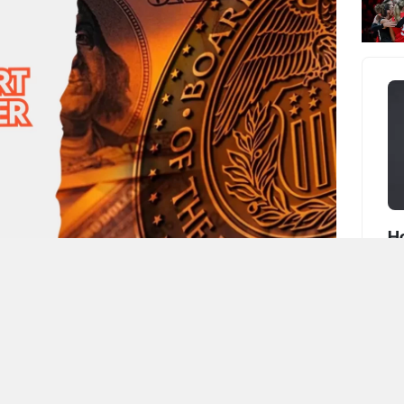
Ho
Ya
art ayı
kararı
, yatırımcıların
Fed
faiz
yasa Komitesi (FOMC)
toplantısı sonrası
misinin güçlü bir şekilde büyümeye