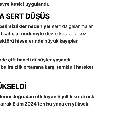
devre kesici uygulandı
.
A SERT DÜŞÜŞ
elirsizlikler nedeniyle
sert dalgalanmalar
t satışlar nedeniyle
devre kesici iki kez
ektörü hisselerinde büyük kayıplar
nde çift haneli düşüşler yaşandı
.
n belirsizlik ortamına karşı temkinli hareket
ÜKSELDI
rini doğrudan etkileyen 5 yıllık kredi risk
ıkarak Ekim 2024’ten bu yana en yüksek