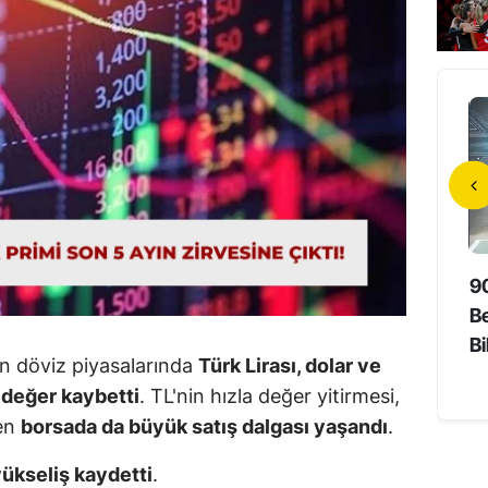
da Unutmayan
Hollywood’un Yerli Yıldızı 73
9
Süper Yaşlıların Sırrı
Yaşında Hayatını Kaybetti
Be
Bi
an döviz piyasalarında
Türk Lirası, dolar ve
 değer kaybetti
. TL'nin hızla değer yitirmesi,
ken
borsada da büyük satış dalgası yaşandı
.
yükseliş kaydetti
.