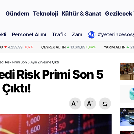
Gündem
Teknoloji
Kültür & Sanat
Gezilecek 
kli
Personel Alımı
Trafik
Zam
#yeterincesos
LTIN
10.619,89
0,04%
YARIM ALTIN
21.239,77
0,04%
DOLAR
47,7067
edi Risk Primi Son 5 Ayın Zirvesine Çıktı!
edi Risk Primi Son 5
Çıktı!
+
-
A
A