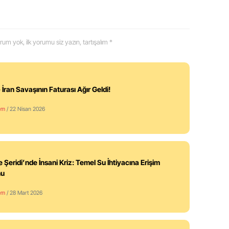
 yorum yok, ilk yorumu siz yazın, tartışalım *
 İran Savaşının Faturası Ağır Geldi!
em
/ 22 Nisan 2026
 Şeridi’nde İnsani Kriz: Temel Su İhtiyacına Erişim
nu
em
/ 28 Mart 2026