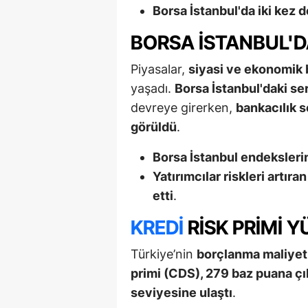
Borsa İstanbul'da iki kez 
BORSA İSTANBUL'D
Piyasalar,
siyasi ve ekonomik b
yaşadı.
Borsa İstanbul'daki ser
devreye girerken,
bankacılık s
görüldü
.
Borsa İstanbul endeksleri
Yatırımcılar riskleri artıra
etti
.
KREDI
RISK PRIMI Y
Türkiye’nin
borçlanma maliyetle
primi (CDS), 279 baz puana ç
seviyesine ulaştı
.