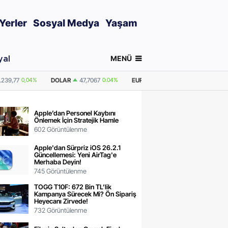
Yerler
Sosyal Medya
Yaşam
MENÜ
yal
0.04%
EURO
55,0657
-0.13%
GRAM ALTIN
6.495,34
0,04%
ONS A
Apple’dan Personel Kaybını
Önlemek İçin Stratejik Hamle
602 Görüntülenme
Apple'dan Sürpriz iOS 26.2.1
Güncellemesi: Yeni AirTag'e
Merhaba Deyin!
745 Görüntülenme
TOGG T10F: 672 Bin TL’lik
Kampanya Sürecek Mi? Ön Sipariş
Heyecanı Zirvede!
732 Görüntülenme