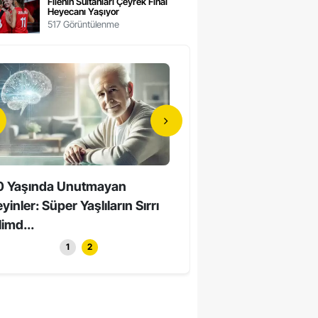
Filenin Sultanları Çeyrek Final
Heyecanı Yaşıyor
517 Görüntülenme
0 Yaşında Unutmayan
Hollywood’un Yerli Yıldızı
yinler: Süper Yaşlıların Sırrı
Yaşında Hayatını Kaybett
limd...
1
2