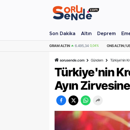
Son Dakika
Altın
Deprem
Eme
M ALTIN
6.495,34
0,04%
ONS ALTIN / USD
4.239,99
-0,17%
ÇEYREK A
sorusende.com
Gündem
Türkiye'nin Kr
Türkiye'nin Kr
Ayın Zirvesine 