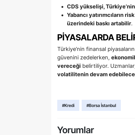
CDS yükselişi, Türkiye’nin 
Yabancı yatırımcıların risk 
üzerindeki baskı artabilir
.
PIYASALARDA BELI
Türkiye’nin finansal piyasaları
güvenini zedelerken,
ekonomik
vereceği
belirtiliyor. Uzmanlar
volatilitenin devam edebilece
#Kredi
#Borsa İstanbul
Yorumlar