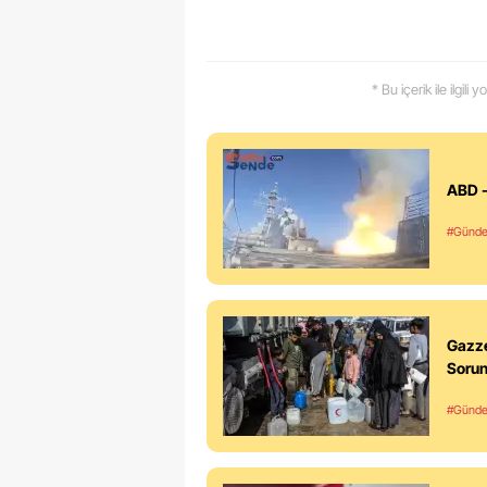
* Bu içerik ile ilgili
ABD -
#Günd
Gazze
Soru
#Günd