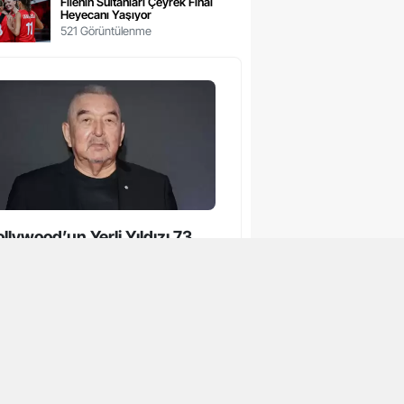
Filenin Sultanları Çeyrek Final
Heyecanı Yaşıyor
521 Görüntülenme
llywood’un Yerli Yıldızı 73
şında Hayatını Kaybetti