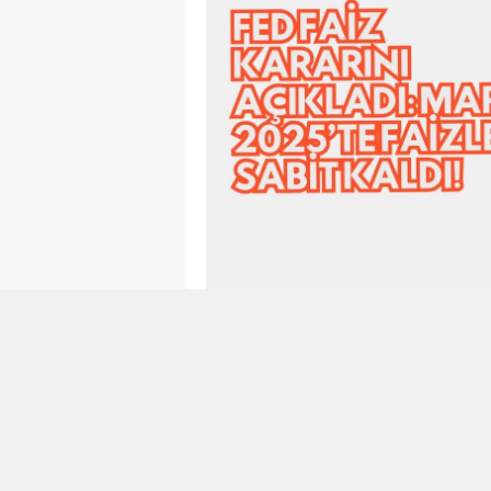
Piyasaların merakla beklediği
M
radarındaydı.
Federal Açık Pi
yapılan açıklamada,
ABD ekono
devam ettiği
belirtildi.