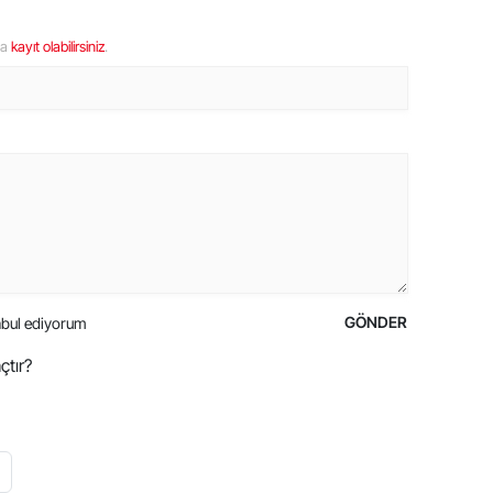
ya
kayıt olabilirsiniz
.
GÖNDER
bul ediyorum
çtır?