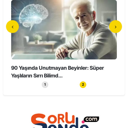
90 Yaşında Unutmayan Beyinler: Süper
Holl
Yaşlıların Sırrı Bilimd...
Haya
1
2