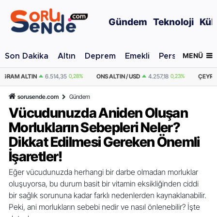
Gündem
Teknoloji
Kül
MENÜ
Son Dakika
Altın
Deprem
Emekli
Personel Alımı
ONS ALTIN / USD
4.257,18
0,23%
ÇEYREK ALTIN
10.650,96
0,28%
YA
sorusende.com
Gündem
Vücudunuzda Aniden Oluşan
Morlukların Sebepleri Neler?
Dikkat Edilmesi Gereken Önemli
İşaretler!
Eğer vücudunuzda herhangi bir darbe olmadan morluklar
oluşuyorsa, bu durum basit bir vitamin eksikliğinden ciddi
bir sağlık sorununa kadar farklı nedenlerden kaynaklanabilir.
Peki, ani morlukların sebebi nedir ve nasıl önlenebilir? İşte