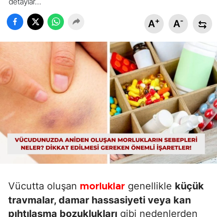
detaylar…
+
-
A
A
Vücutta oluşan
genellikle
küçük
morluklar
travmalar, damar hassasiyeti veya kan
pıhtılaşma bozuklukları
gibi nedenlerden