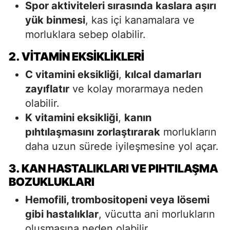
Spor aktiviteleri sırasında kaslara aşırı
yük binmesi
, kas içi kanamalara ve
morluklara sebep olabilir.
2. VITAMIN EKSIKLIKLERI
C vitamini eksikliği
,
kılcal damarları
zayıflatır
ve kolay morarmaya neden
olabilir.
K vitamini eksikliği
,
kanın
pıhtılaşmasını zorlaştırarak
morlukların
daha uzun sürede iyileşmesine yol açar.
3. KAN HASTALIKLARI VE PIHTILAŞMA
BOZUKLUKLARI
Hemofili, trombositopeni veya lösemi
gibi hastalıklar
, vücutta ani morlukların
oluşmasına neden olabilir.