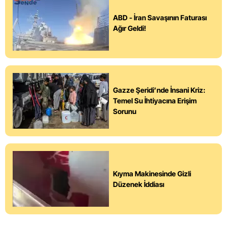
ABD - İran Savaşının Faturası
Ağır Geldi!
Gazze Şeridi’nde İnsani Kriz:
Temel Su İhtiyacına Erişim
Sorunu
Kıyma Makinesinde Gizli
Düzenek İddiası