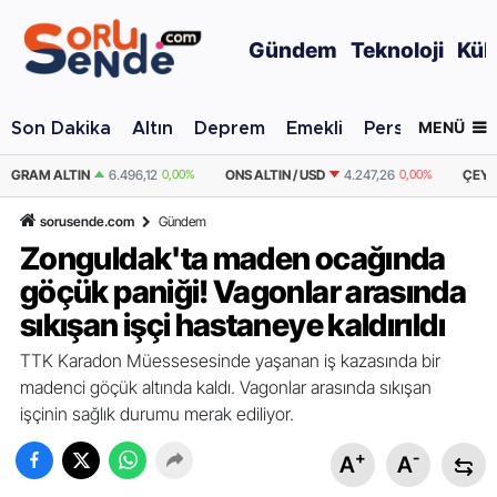
Gündem
Teknoloji
Kül
MENÜ
Son Dakika
Altın
Deprem
Emekli
Personel Alımı
%
ONS ALTIN / USD
4.247,26
0,00%
ÇEYREK ALTIN
10.621,16
0,00%
sorusende.com
Gündem
Zonguldak'ta maden ocağında
göçük paniği! Vagonlar arasında
sıkışan işçi hastaneye kaldırıldı
TTK Karadon Müessesesinde yaşanan iş kazasında bir
madenci göçük altında kaldı. Vagonlar arasında sıkışan
işçinin sağlık durumu merak ediliyor.
+
-
A
A