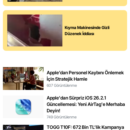
Kıyma Makinesinde Gizli
Düzenek İddiası
Apple’dan Personel Kaybını Önlemek
İçin Stratejik Hamle
607 Görüntülenme
Apple'dan Sürpriz iOS 26.2.1
Güncellemesi: Yeni AirTag'e Merhaba
Deyin!
749 Görüntülenme
TOGG T10F: 672 Bin TL’lik Kampanya