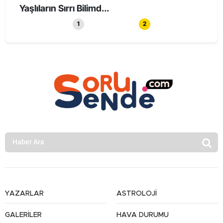
Yaşlıların Sırrı Bilimd...
Haya
1
2
YAZARLAR
ASTROLOJİ
GALERİLER
HAVA DURUMU