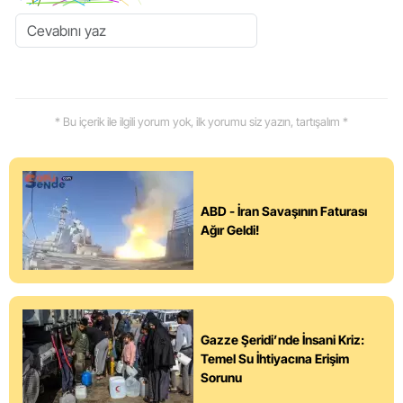
* Bu içerik ile ilgili yorum yok, ilk yorumu siz yazın, tartışalım *
ABD - İran Savaşının Faturası
Ağır Geldi!
Gazze Şeridi’nde İnsani Kriz:
Temel Su İhtiyacına Erişim
Sorunu