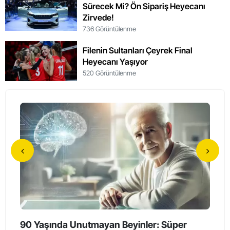
Sürecek Mi? Ön Sipariş Heyecanı
Zirvede!
736 Görüntülenme
Filenin Sultanları Çeyrek Final
Heyecanı Yaşıyor
520 Görüntülenme
90 Yaşında Unutmayan Beyinler: Süper
Holl