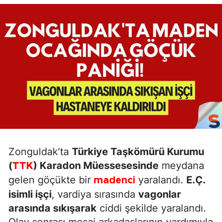
Zonguldak’ta
Türkiye Taşkömürü Kurumu
(
) Karadon Müessesesinde
meydana
TTK
gelen göçükte bir
yaralandı.
E.Ç.
madenci
isimli işçi
, vardiya sırasında
vagonlar
arasında sıkışarak
ciddi şekilde yaralandı.
Olay sonrası mesai arkadaşlarının yardımıyla