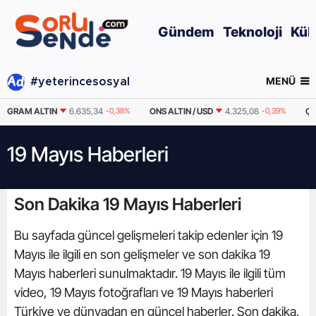
Gündem
Teknoloji
Kül
MENÜ
#yeterincesosyal
GRAM ALTIN
6.635,34
-0,38%
ONS ALTIN / USD
4.325,08
-0,39%
ÇE
19 Mayıs Haberleri
Son Dakika 19 Mayıs Haberleri
Bu sayfada güncel gelişmeleri takip edenler için 19
Mayıs ile ilgili en son gelişmeler ve son dakika 19
Mayıs haberleri sunulmaktadır. 19 Mayıs ile ilgili tüm
video, 19 Mayıs fotoğrafları ve 19 Mayıs haberleri
Türkiye ve dünyadan en güncel haberler. Son dakika,