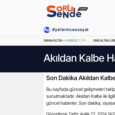
#yeterincesosyal
EURO
55,2519
0.42%
GRAM ALTIN
6.669,10
2,72%
ONS ALTIN / US
Akıldan Kalbe H
Son Dakika Akıldan Kalbe
Bu sayfada güncel gelişmeleri takip 
sunulmaktadır. Akıldan Kalbe ile ilg
güncel haberler. Son dakika, siyas
Güncelleme Tarihi:
Aralık 22, 2024 14: