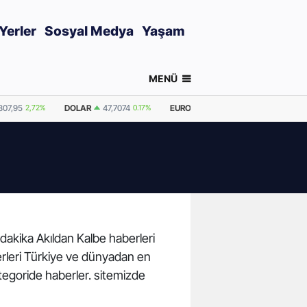
Yerler
Sosyal Medya
Yaşam
MENÜ
807,95
2,72%
DOLAR
47,7074
0.17%
EURO
55,2519
0.42%
GRAM A
 dakika Akıldan Kalbe haberleri
berleri Türkiye ve dünyadan en
tegoride haberler. sitemizde