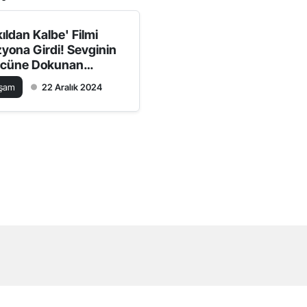
kıldan Kalbe' Filmi
zyona Girdi! Sevginin
cüne Dokunan
ygusal Bir Hikaye
aşam
22 Aralık 2024