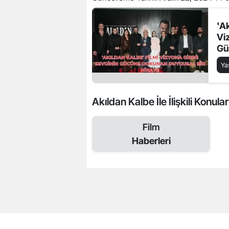
'A
Vi
Gü
Du
Y
Akıldan Kalbe İle İlişkili Konular
Film
Haberleri