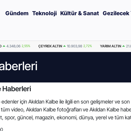
Gündem
Teknoloji
Kültür & Sanat
Gezilecek 
D
4.348,06
2,55%
ÇEYREK ALTIN
10.903,98
2,72%
YARIM ALTIN
21.
aberleri
 Haberleri
edenler için Akıldan Kalbe ile ilgili en son gelişmeler ve son
ili tüm video, Akıldan Kalbe fotoğrafları ve Akıldan Kalbe ha
et, spor, güncel, magazin, ekonomi, dünya, yerel ve tüm ka
00