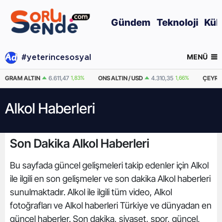
Gündem
Teknoloji
Kül
MENÜ
#yeterincesosyal
GRAM ALTIN
6.611,47
1,83%
ONS ALTIN / USD
4.310,35
1,66%
ÇEYRE
Alkol Haberleri
Son Dakika Alkol Haberleri
Bu sayfada güncel gelişmeleri takip edenler için Alkol
ile ilgili en son gelişmeler ve son dakika Alkol haberleri
sunulmaktadır. Alkol ile ilgili tüm video, Alkol
fotoğrafları ve Alkol haberleri Türkiye ve dünyadan en
güncel haberler. Son dakika, siyaset, spor, güncel,