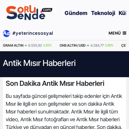
Gündem
Teknoloji
Kül
MENÜ
#yeterincesosyal
GRAM ALTIN
6.555,92
0,92%
ONS ALTIN / USD
4.284,77
0,88%
ÇEYR
Antik Mısır Haberleri
Son Dakika Antik Mısır Haberleri
Bu sayfada güncel gelişmeleri takip edenler için Antik
Mısır ile ilgili en son gelişmeler ve son dakika Antik
Mısır haberleri sunulmaktadır. Antik Mısır ile ilgili tüm
video, Antik Mısır fotoğrafları ve Antik Mısır haberleri
Türkiye ve dünyadan en güncel haberler. Son dakika,