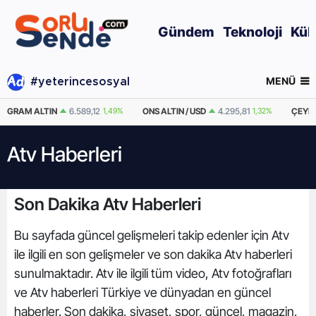
Gündem
Teknoloji
Kül
MENÜ
#yeterincesosyal
GRAM ALTIN
6.589,12
1,49%
ONS ALTIN / USD
4.295,81
1,32%
ÇEYRE
Atv Haberleri
Son Dakika Atv Haberleri
Bu sayfada güncel gelişmeleri takip edenler için Atv
ile ilgili en son gelişmeler ve son dakika Atv haberleri
sunulmaktadır. Atv ile ilgili tüm video, Atv fotoğrafları
ve Atv haberleri Türkiye ve dünyadan en güncel
haberler. Son dakika, siyaset, spor, güncel, magazin,