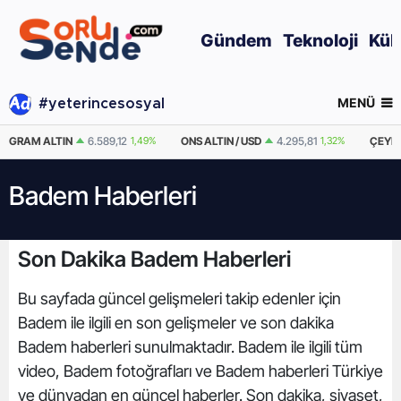
Gündem
Teknoloji
Kül
MENÜ
#yeterincesosyal
GRAM ALTIN
6.589,12
1,49%
ONS ALTIN / USD
4.295,81
1,32%
ÇEYRE
Badem Haberleri
Son Dakika Badem Haberleri
Bu sayfada güncel gelişmeleri takip edenler için
Badem ile ilgili en son gelişmeler ve son dakika
Badem haberleri sunulmaktadır. Badem ile ilgili tüm
video, Badem fotoğrafları ve Badem haberleri Türkiye
ve dünyadan en güncel haberler. Son dakika, siyaset,