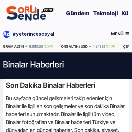
Gündem
Teknoloji
Kül
MENÜ
#yeterincesosyal
GRAM ALTIN
6.660,55
2,59%
ONS ALTIN / USD
4.341,81
2,40%
ÇEYR
Binalar Haberleri
Son Dakika Binalar Haberleri
Bu sayfada güncel gelişmeleri takip edenler için
Binalar ile ilgili en son gelişmeler ve son dakika Binalar
haberleri sunulmaktadır. Binalar ile ilgili tüm video,
Binalar fotoğrafları ve Binalar haberleri Türkiye ve
dünyadan en güncel haberler. Son dakika, siyaset,