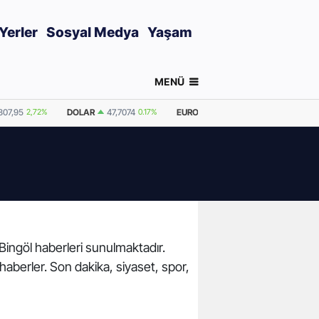
Yerler
Sosyal Medya
Yaşam
MENÜ
807,95
2,72%
DOLAR
47,7074
0.17%
EURO
55,2519
0.42%
GRAM A
 Bingöl haberleri sunulmaktadır.
 haberler. Son dakika, siyaset, spor,