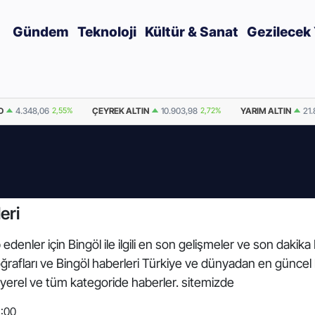
Gündem
Teknoloji
Kültür & Sanat
Gezilecek 
D
4.348,06
2,55%
ÇEYREK ALTIN
10.903,98
2,72%
YARIM ALTIN
21.
eri
edenler için Bingöl ile ilgili en son gelişmeler ve son dakika
fotoğrafları ve Bingöl haberleri Türkiye ve dünyadan en güncel
yerel ve tüm kategoride haberler. sitemizde
2:00