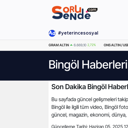
#yeterincesosyal
EURO
55,2519
0.42%
GRAM ALTIN
6.669,10
2,72%
ONS ALTIN / US
Bingöl Haberleri
Son Dakika Bingöl Haberl
Bu sayfada güncel gelişmeleri takip 
Bingöl ile ilgili tüm video, Bingöl 
güncel, magazin, ekonomi, dünya, 
Güncelleme Tarihi:
Haziran 05, 2025 1