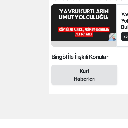
Ya
Yo
Bu
Alt
Y
Bingöl İle İlişkili Konular
Kurt
Haberleri