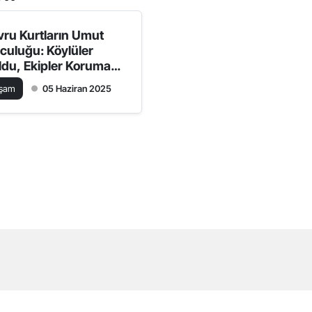
vru Kurtların Umut
lculuğu: Köylüler
ldu, Ekipler Koruma
ına Aldı
aşam
05 Haziran 2025