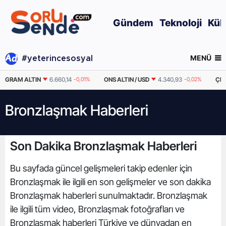
Gündem
Teknoloji
Kül
MENÜ
#yeterincesosyal
GRAM ALTIN
6.660,14
-0,01%
ONS ALTIN / USD
4.340,93
-0,02%
ÇEY
Bronzlaşmak Haberleri
Son Dakika Bronzlaşmak Haberleri
Bu sayfada güncel gelişmeleri takip edenler için
Bronzlaşmak ile ilgili en son gelişmeler ve son dakika
Bronzlaşmak haberleri sunulmaktadır. Bronzlaşmak
ile ilgili tüm video, Bronzlaşmak fotoğrafları ve
Bronzlaşmak haberleri Türkiye ve dünyadan en