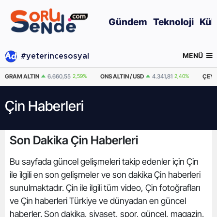
Gündem
Teknoloji
Kül
MENÜ
#yeterincesosyal
GRAM ALTIN
6.660,55
2,59%
ONS ALTIN / USD
4.341,81
2,40%
ÇEYR
Çin Haberleri
Son Dakika Çin Haberleri
Bu sayfada güncel gelişmeleri takip edenler için Çin
ile ilgili en son gelişmeler ve son dakika Çin haberleri
sunulmaktadır. Çin ile ilgili tüm video, Çin fotoğrafları
ve Çin haberleri Türkiye ve dünyadan en güncel
haberler. Son dakika, siyaset, spor, güncel, magazin,