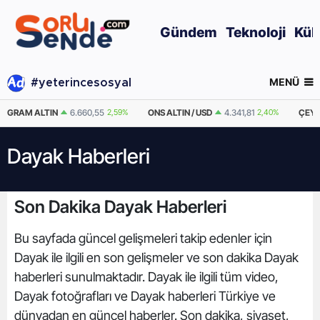
Gündem
Teknoloji
Kül
MENÜ
#yeterincesosyal
GRAM ALTIN
6.660,55
2,59%
ONS ALTIN / USD
4.341,81
2,40%
ÇEYR
Dayak Haberleri
Son Dakika Dayak Haberleri
Bu sayfada güncel gelişmeleri takip edenler için
Dayak ile ilgili en son gelişmeler ve son dakika Dayak
haberleri sunulmaktadır. Dayak ile ilgili tüm video,
Dayak fotoğrafları ve Dayak haberleri Türkiye ve
dünyadan en güncel haberler. Son dakika, siyaset,