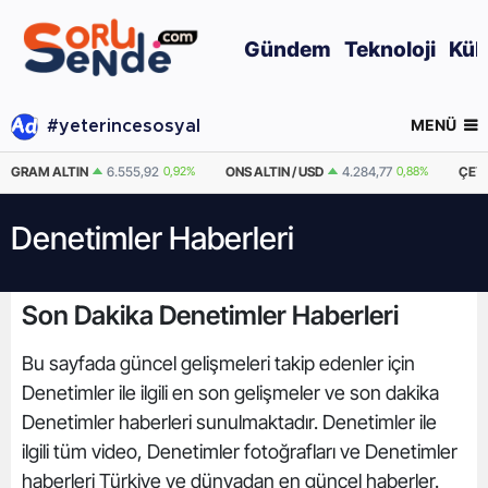
Gündem
Teknoloji
Kül
MENÜ
#yeterincesosyal
GRAM ALTIN
6.555,92
0,92%
ONS ALTIN / USD
4.284,77
0,88%
ÇEYR
Denetimler Haberleri
Son Dakika Denetimler Haberleri
Bu sayfada güncel gelişmeleri takip edenler için
Denetimler ile ilgili en son gelişmeler ve son dakika
Denetimler haberleri sunulmaktadır. Denetimler ile
ilgili tüm video, Denetimler fotoğrafları ve Denetimler
haberleri Türkiye ve dünyadan en güncel haberler.