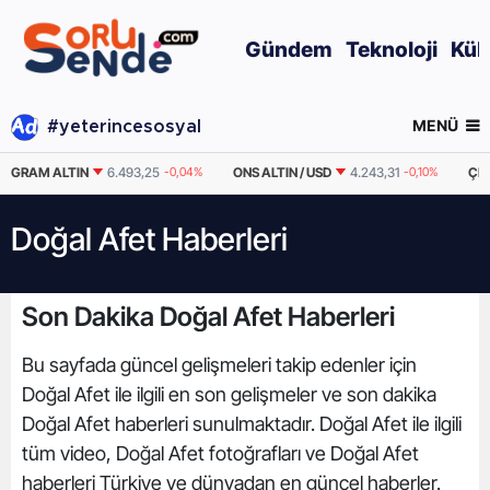
Gündem
Teknoloji
Kül
MENÜ
#yeterincesosyal
GRAM ALTIN
6.493,25
-0,04%
ONS ALTIN / USD
4.243,31
-0,10%
ÇE
Doğal Afet Haberleri
Son Dakika Doğal Afet Haberleri
Bu sayfada güncel gelişmeleri takip edenler için
Doğal Afet ile ilgili en son gelişmeler ve son dakika
Doğal Afet haberleri sunulmaktadır. Doğal Afet ile ilgili
tüm video, Doğal Afet fotoğrafları ve Doğal Afet
haberleri Türkiye ve dünyadan en güncel haberler.