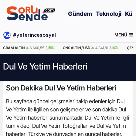
Gündem
Teknoloji
Kül
MENÜ
#yeterincesosyal
GRAM ALTIN
6.660,55
2,59%
ONS ALTIN / USD
4.341,81
2,40%
ÇEYR
Dul Ve Yetim Haberleri
Son Dakika Dul Ve Yetim Haberleri
Bu sayfada güncel gelişmeleri takip edenler için Dul
Ve Yetim ile ilgili en son gelişmeler ve son dakika Dul
Ve Yetim haberleri sunulmaktadır. Dul Ve Yetim ile ilgili
tüm video, Dul Ve Yetim fotoğrafları ve Dul Ve Yetim
haberleri Türkiye ve dünyadan en güncel haberler.