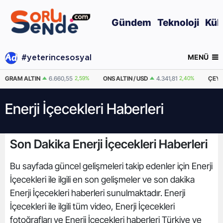
Gündem
Teknoloji
Kül
MENÜ
#yeterincesosyal
GRAM ALTIN
6.660,55
2,59%
ONS ALTIN / USD
4.341,81
2,40%
ÇEYR
Enerji İçecekleri Haberleri
Son Dakika Enerji İçecekleri Haberleri
Bu sayfada güncel gelişmeleri takip edenler için Enerji
İçecekleri ile ilgili en son gelişmeler ve son dakika
Enerji İçecekleri haberleri sunulmaktadır. Enerji
İçecekleri ile ilgili tüm video, Enerji İçecekleri
fotoğrafları ve Enerji İçecekleri haberleri Türkiye ve