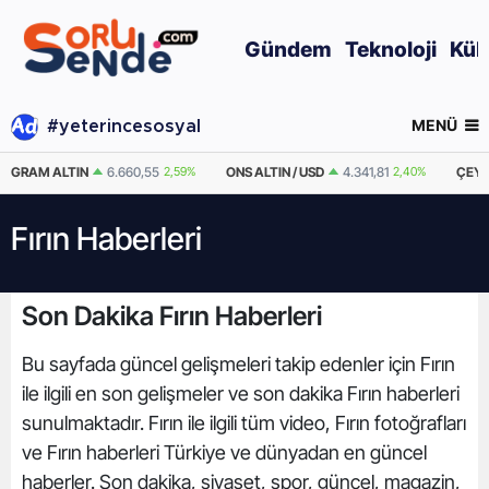
Gündem
Teknoloji
Kül
MENÜ
#yeterincesosyal
GRAM ALTIN
6.660,55
2,59%
ONS ALTIN / USD
4.341,81
2,40%
ÇEYR
Fırın Haberleri
Son Dakika Fırın Haberleri
Bu sayfada güncel gelişmeleri takip edenler için Fırın
ile ilgili en son gelişmeler ve son dakika Fırın haberleri
sunulmaktadır. Fırın ile ilgili tüm video, Fırın fotoğrafları
ve Fırın haberleri Türkiye ve dünyadan en güncel
haberler. Son dakika, siyaset, spor, güncel, magazin,