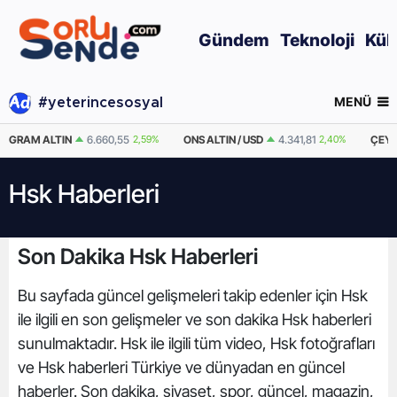
Gündem
Teknoloji
Kül
MENÜ
#yeterincesosyal
GRAM ALTIN
6.660,55
2,59%
ONS ALTIN / USD
4.341,81
2,40%
ÇEYR
Hsk Haberleri
Son Dakika Hsk Haberleri
Bu sayfada güncel gelişmeleri takip edenler için Hsk
ile ilgili en son gelişmeler ve son dakika Hsk haberleri
sunulmaktadır. Hsk ile ilgili tüm video, Hsk fotoğrafları
ve Hsk haberleri Türkiye ve dünyadan en güncel
haberler. Son dakika, siyaset, spor, güncel, magazin,