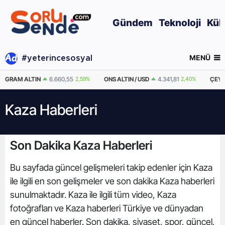
Gündem
Teknoloji
Kül
MENÜ
#yeterincesosyal
GRAM ALTIN
6.660,55
2,59%
ONS ALTIN / USD
4.341,81
2,40%
ÇEYR
Kaza Haberleri
Son Dakika Kaza Haberleri
Bu sayfada güncel gelişmeleri takip edenler için Kaza
ile ilgili en son gelişmeler ve son dakika Kaza haberleri
sunulmaktadır. Kaza ile ilgili tüm video, Kaza
fotoğrafları ve Kaza haberleri Türkiye ve dünyadan
en güncel haberler. Son dakika, siyaset, spor, güncel,