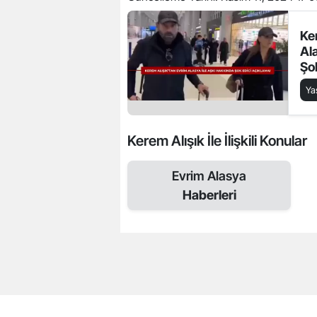
Ke
Al
Şo
Y
Kerem Alışık İle İlişkili Konular
Evrim Alasya
Haberleri