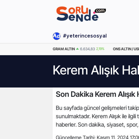
#yeterincesosyal
EURO
55,0471
0.05%
GRAM ALTIN
6.634,83
2,19%
ONS ALTIN / US
Kerem Alışık Ha
Son Dakika Kerem Alışık 
Bu sayfada güncel gelişmeleri takip 
sunulmaktadır. Kerem Alışık ile ilgi
haberler. Son dakika, siyaset, spo
Güncelleme Tarihi:
Kasım 11, 2024 17:0