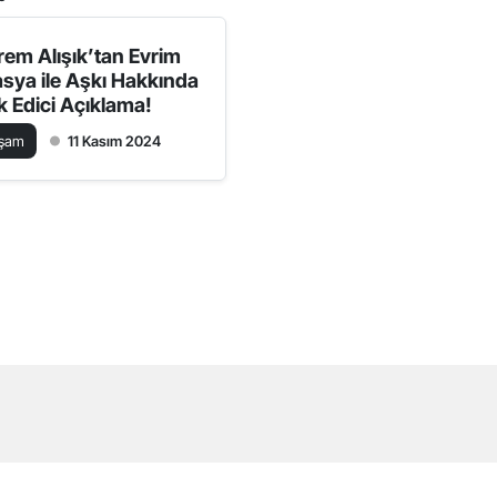
rem Alışık’tan Evrim
asya ile Aşkı Hakkında
k Edici Açıklama!
aşam
11 Kasım 2024