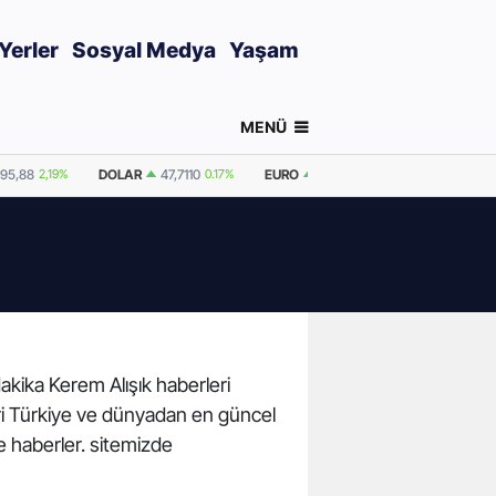
Yerler
Sosyal Medya
Yaşam
MENÜ
695,88
2,19%
DOLAR
47,7110
0.17%
EURO
55,0471
0.05%
GRAM ALT
dakika Kerem Alışık haberleri
leri Türkiye ve dünyadan en güncel
e haberler. sitemizde