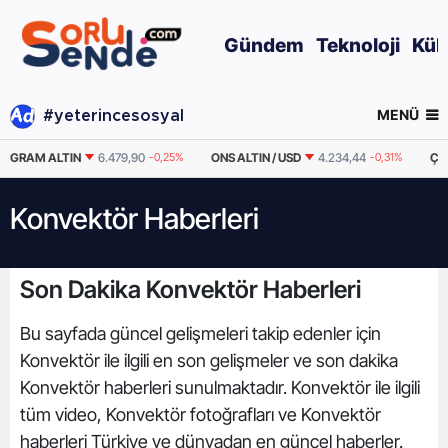
Gündem
Teknoloji
Kül
MENÜ
#yeterincesosyal
GRAM ALTIN
6.479,90
-0,25%
ONS ALTIN / USD
4.234,44
-0,31%
ÇE
Konvektör Haberleri
Son Dakika Konvektör Haberleri
Bu sayfada güncel gelişmeleri takip edenler için
Konvektör ile ilgili en son gelişmeler ve son dakika
Konvektör haberleri sunulmaktadır. Konvektör ile ilgili
tüm video, Konvektör fotoğrafları ve Konvektör
haberleri Türkiye ve dünyadan en güncel haberler.