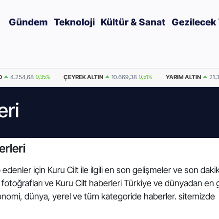
Gündem
Teknoloji
Kültür & Sanat
Gezilecek 
D
4.254,68
0,35%
ÇEYREK ALTIN
10.669,38
0,51%
YARIM ALTIN
21.
eri
rleri
denler için Kuru Cilt ile ilgili en son gelişmeler ve son daki
Cilt fotoğrafları ve Kuru Cilt haberleri Türkiye ve dünyadan e
onomi, dünya, yerel ve tüm kategoride haberler. sitemizde