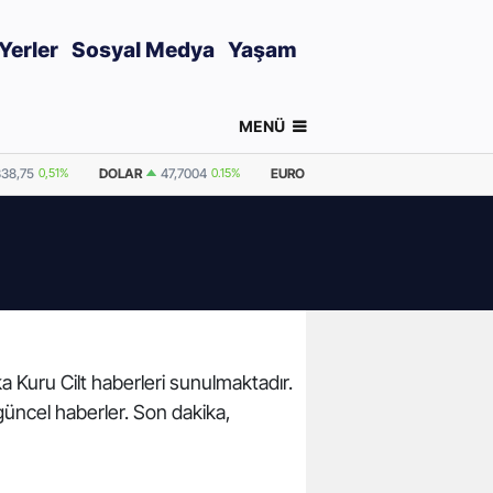
Yerler
Sosyal Medya
Yaşam
MENÜ
338,75
0,51%
DOLAR
47,7004
0.15%
EURO
55,0259
-0.03%
GRAM A
ka Kuru Cilt haberleri sunulmaktadır.
n güncel haberler. Son dakika,