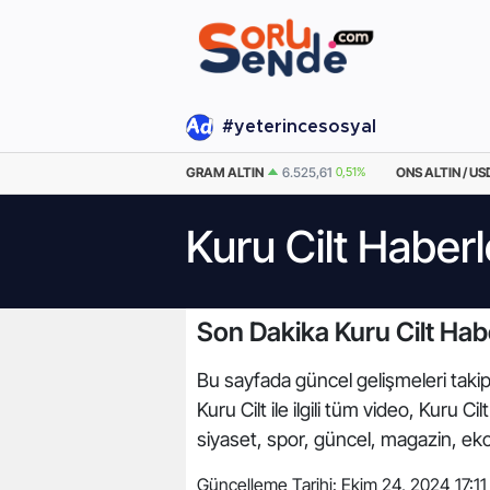
#yeterincesosyal
EURO
55,0259
-0.03%
GRAM ALTIN
6.525,61
0,51%
ONS ALTIN / US
Kuru Cilt Haberl
Son Dakika Kuru Cilt Habe
Bu sayfada güncel gelişmeleri takip e
Kuru Cilt ile ilgili tüm video, Kuru 
siyaset, spor, güncel, magazin, ek
Güncelleme Tarihi:
Ekim 24, 2024 17:11