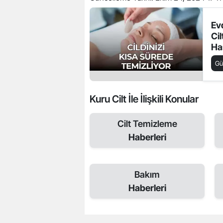
Ev
Ci
Ha
Cil
Gü
Nas
Kuru Cilt İle İlişkili Konular
Cilt Temizleme
Haberleri
Bakım
Haberleri