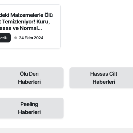
deki Malzemelerle Ölü
lt Temizleniyor! Kuru,
ssas ve Normal
tlerde Deri Temizliği
zellik
24 Ekim 2024
ıl Yapılır?
Ölü Deri
Hassas Cilt
Haberleri
Haberleri
Peeling
Haberleri