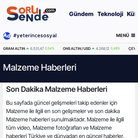
Gündem
Teknoloji
Kül
MENÜ
#yeterincesosyal
GRAM ALTIN
6.531,47
0,54%
ONS ALTIN / USD
4.268,12
0,49%
ÇEYR
Malzeme Haberleri
Son Dakika Malzeme Haberleri
Bu sayfada güncel gelişmeleri takip edenler için
Malzeme ile ilgili en son gelişmeler ve son dakika
Malzeme haberleri sunulmaktadır. Malzeme ile ilgili
tüm video, Malzeme fotoğrafları ve Malzeme
haberleri Türkiye ve dünyadan en güncel haberler.