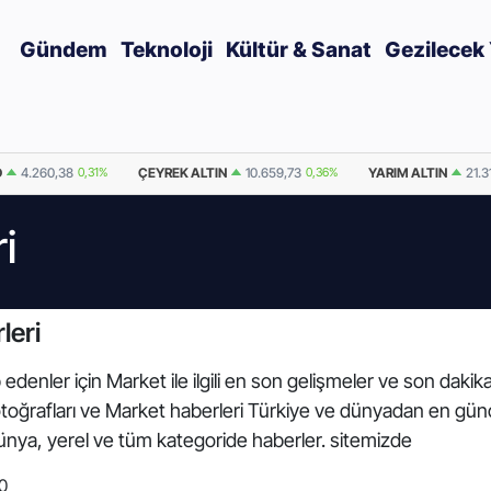
Gündem
Teknoloji
Kültür & Sanat
Gezilecek 
D
4.260,38
0,31%
ÇEYREK ALTIN
10.659,73
0,36%
YARIM ALTIN
21.3
i
leri
edenler için Market ile ilgili en son gelişmeler ve son daki
 fotoğrafları ve Market haberleri Türkiye ve dünyadan en gün
nya, yerel ve tüm kategoride haberler. sitemizde
0