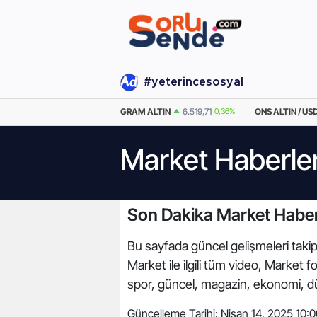
#yeterincesosyal
EURO
55,0838
0.13%
GRAM ALTIN
6.519,71
0,36%
ONS ALTIN / US
Market Haberler
Son Dakika Market Haber
Bu sayfada güncel gelişmeleri takip 
Market ile ilgili tüm video, Market
spor, güncel, magazin, ekonomi, dü
Güncelleme Tarihi:
Nisan 14, 2025 10:0