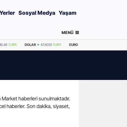
Yerler
Sosyal Medya
Yaşam
MENÜ
19,46
0,36%
DOLAR
47,6010
0.06%
EURO
55,0838
0.13%
GRAM AL
ka Market haberleri sunulmaktadır.
cel haberler. Son dakika, siyaset,