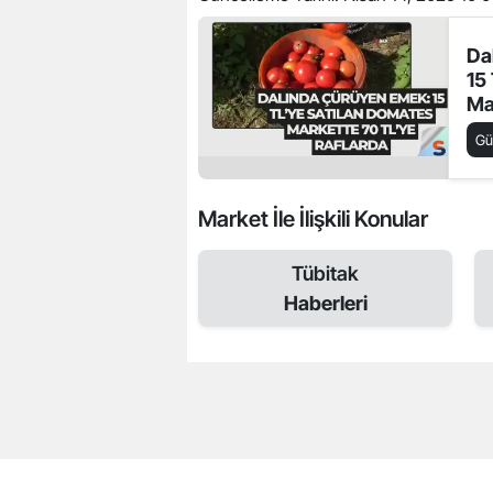
Da
15
Ma
Ra
G
Market İle İlişkili Konular
Tübitak
Haberleri