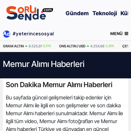
Gündem
Teknoloji
Kül
MENÜ
#yeterincesosyal
GRAM ALTIN
6.525,61
0,51%
ONS ALTIN / USD
4.254,68
0,35%
ÇEYR
Memur Alımı Haberleri
Son Dakika Memur Alımı Haberleri
Bu sayfada güncel gelişmeleri takip edenler için
Memur Alımı ile ilgili en son gelişmeler ve son dakika
Memur Alımı haberleri sunulmaktadır. Memur Alımı ile
ilgili tüm video, Memur Alımı fotoğrafları ve Memur
Alımı haberleri Türkiye ve dünyadan en güncel