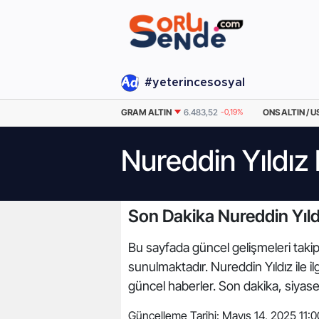
#yeterincesosyal
EURO
55,0471
0.06%
GRAM ALTIN
6.483,52
-0,19%
ONS ALTIN / U
Nureddin Yıldız 
Son Dakika Nureddin Yıld
Bu sayfada güncel gelişmeleri takip 
sunulmaktadır. Nureddin Yıldız ile i
güncel haberler. Son dakika, siyas
Güncelleme Tarihi:
Mayıs 14, 2025 11:0