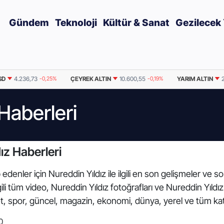
Gündem
Teknoloji
Kültür & Sanat
Gezilecek 
SD
4.236,73
-0,25%
ÇEYREK ALTIN
10.600,55
-0,19%
YARIM ALTIN
2
Haberleri
ız Haberleri
edenler için Nureddin Yıldız ile ilgili en son gelişmeler ve s
lgili tüm video, Nureddin Yıldız fotoğrafları ve Nureddin Yıl
et, spor, güncel, magazin, ekonomi, dünya, yerel ve tüm ka
0