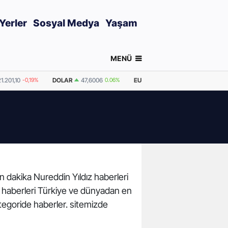
Yerler
Sosyal Medya
Yaşam
MENÜ
1.201,10
-0,19%
DOLAR
47,6006
0.06%
EURO
55,0471
0.06%
GRAM
on dakika Nureddin Yıldız haberleri
dız haberleri Türkiye ve dünyadan en
tegoride haberler. sitemizde