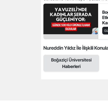
Bo
Etk
Ka
Pr
G
Nureddin Yıldız İle İlişkili Konul
Boğaziçi Üniversitesi
Haberleri