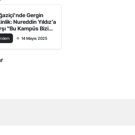
ğaziçi'nde Gergin
inlik: Nureddin Yıldız’a
rşı "Bu Kampüs Bizim"
otestosu
ündem
14 Mayıs 2025
ar