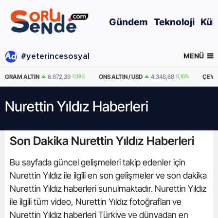
Gündem
Teknoloji
Kül
MENÜ
#yeterincesosyal
GRAM ALTIN
6.672,39
0,18%
ONS ALTIN / USD
4.348,68
0,16%
ÇEYR
Nurettin Yıldız Haberleri
Son Dakika Nurettin Yıldız Haberleri
Bu sayfada güncel gelişmeleri takip edenler için
Nurettin Yıldız ile ilgili en son gelişmeler ve son dakika
Nurettin Yıldız haberleri sunulmaktadır. Nurettin Yıldız
ile ilgili tüm video, Nurettin Yıldız fotoğrafları ve
Nurettin Yıldız haberleri Türkiye ve dünyadan en