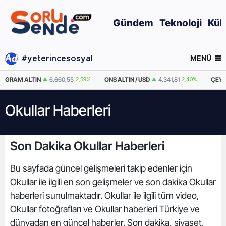
Gündem
Teknoloji
Kül
MENÜ
#yeterincesosyal
GRAM ALTIN
6.660,55
2,59%
ONS ALTIN / USD
4.341,81
2,40%
ÇEYR
Okullar Haberleri
Son Dakika Okullar Haberleri
Bu sayfada güncel gelişmeleri takip edenler için
Okullar ile ilgili en son gelişmeler ve son dakika Okullar
haberleri sunulmaktadır. Okullar ile ilgili tüm video,
Okullar fotoğrafları ve Okullar haberleri Türkiye ve
dünyadan en güncel haberler. Son dakika, siyaset,