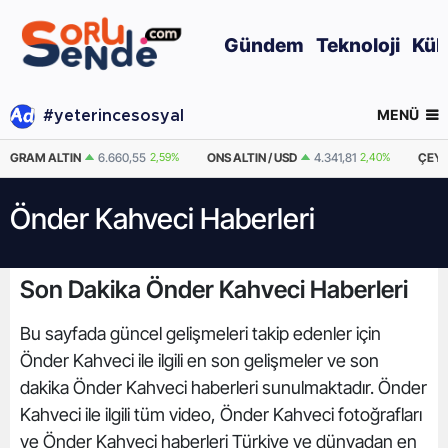
Gündem
Teknoloji
Kül
MENÜ
#yeterincesosyal
GRAM ALTIN
6.660,55
2,59%
ONS ALTIN / USD
4.341,81
2,40%
ÇEYR
Önder Kahveci Haberleri
Son Dakika Önder Kahveci Haberleri
Bu sayfada güncel gelişmeleri takip edenler için
Önder Kahveci ile ilgili en son gelişmeler ve son
dakika Önder Kahveci haberleri sunulmaktadır. Önder
Kahveci ile ilgili tüm video, Önder Kahveci fotoğrafları
ve Önder Kahveci haberleri Türkiye ve dünyadan en