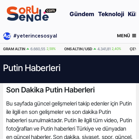
Gündem
Teknoloji
Kül
MENÜ
#yeterincesosyal
GRAM ALTIN
6.660,55
2,59%
ONS ALTIN / USD
4.341,81
2,40%
ÇEYR
Putin Haberleri
Son Dakika Putin Haberleri
Bu sayfada güncel gelişmeleri takip edenler için Putin
ile ilgili en son gelişmeler ve son dakika Putin
haberleri sunulmaktadır. Putin ile ilgili tüm video, Putin
fotoğrafları ve Putin haberleri Türkiye ve dünyadan
en güncel haberler. Son dakika, siyaset, spor, güncel,