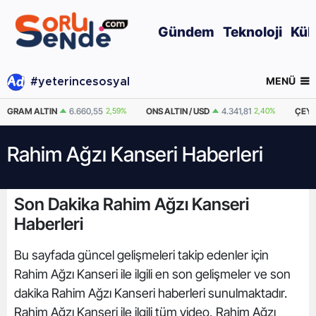
Gündem
Teknoloji
Kül
MENÜ
#yeterincesosyal
GRAM ALTIN
6.660,55
2,59%
ONS ALTIN / USD
4.341,81
2,40%
ÇEYR
Rahim Ağzı Kanseri Haberleri
Son Dakika Rahim Ağzı Kanseri
Haberleri
Bu sayfada güncel gelişmeleri takip edenler için
Rahim Ağzı Kanseri ile ilgili en son gelişmeler ve son
dakika Rahim Ağzı Kanseri haberleri sunulmaktadır.
Rahim Ağzı Kanseri ile ilgili tüm video, Rahim Ağzı