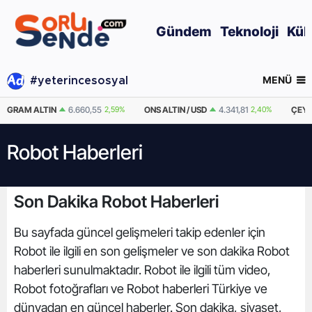
Gündem
Teknoloji
Kül
MENÜ
#yeterincesosyal
GRAM ALTIN
6.660,55
2,59%
ONS ALTIN / USD
4.341,81
2,40%
ÇEYR
Robot Haberleri
Son Dakika Robot Haberleri
Bu sayfada güncel gelişmeleri takip edenler için
Robot ile ilgili en son gelişmeler ve son dakika Robot
haberleri sunulmaktadır. Robot ile ilgili tüm video,
Robot fotoğrafları ve Robot haberleri Türkiye ve
dünyadan en güncel haberler. Son dakika, siyaset,