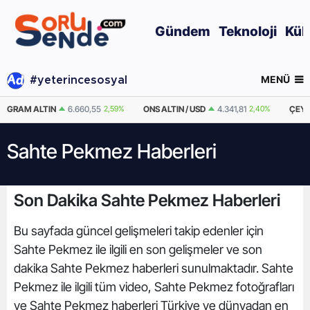
Gündem
Teknoloji
Kül
MENÜ
#yeterincesosyal
GRAM ALTIN
6.660,55
2,59%
ONS ALTIN / USD
4.341,81
2,40%
ÇEYR
Sahte Pekmez Haberleri
Son Dakika Sahte Pekmez Haberleri
Bu sayfada güncel gelişmeleri takip edenler için
Sahte Pekmez ile ilgili en son gelişmeler ve son
dakika Sahte Pekmez haberleri sunulmaktadır. Sahte
Pekmez ile ilgili tüm video, Sahte Pekmez fotoğrafları
ve Sahte Pekmez haberleri Türkiye ve dünyadan en