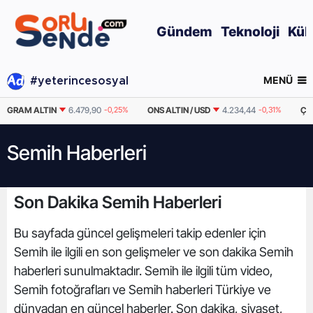
Gündem
Teknoloji
Kül
MENÜ
#yeterincesosyal
GRAM ALTIN
6.479,90
-0,25%
ONS ALTIN / USD
4.234,44
-0,31%
ÇE
Semih Haberleri
Son Dakika Semih Haberleri
Bu sayfada güncel gelişmeleri takip edenler için
Semih ile ilgili en son gelişmeler ve son dakika Semih
haberleri sunulmaktadır. Semih ile ilgili tüm video,
Semih fotoğrafları ve Semih haberleri Türkiye ve
dünyadan en güncel haberler. Son dakika, siyaset,