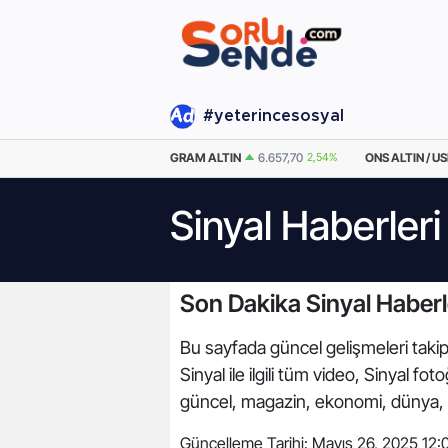
#yeterincesosyal
EURO
55,2271
0.3%
GRAM ALTIN
6.657,70
2,54%
ONS ALTIN / U
Sinyal Haberleri
Son Dakika Sinyal Haberl
Bu sayfada güncel gelişmeleri takip 
Sinyal ile ilgili tüm video, Sinyal f
güncel, magazin, ekonomi, dünya, 
Güncelleme Tarihi:
Mayıs 26, 2025 12: