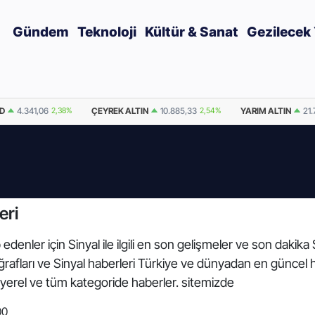
Gündem
Teknoloji
Kültür & Sanat
Gezilecek 
SD
4.341,06
2,38%
ÇEYREK ALTIN
10.885,33
2,54%
YARIM ALTIN
21.
eri
edenler için Sinyal ile ilgili en son gelişmeler ve son dakika
otoğrafları ve Sinyal haberleri Türkiye ve dünyadan en güncel 
yerel ve tüm kategoride haberler. sitemizde
00