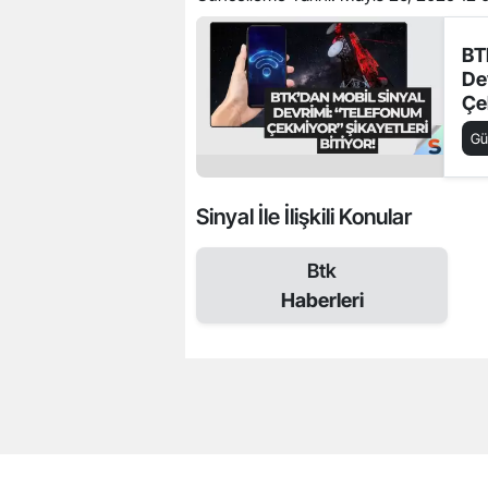
BT
De
Çe
Bit
G
Sinyal İle İlişkili Konular
Btk
Haberleri