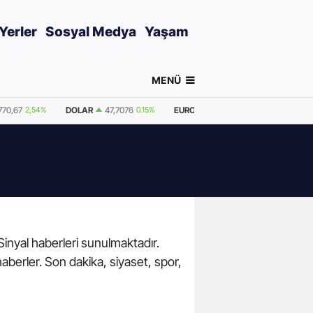
Yerler
Sosyal Medya
Yaşam
MENÜ
770,67
2,54%
DOLAR
47,7076
0.15%
EURO
55,2271
0.3%
GRAM AL
 Sinyal haberleri sunulmaktadır.
haberler. Son dakika, siyaset, spor,