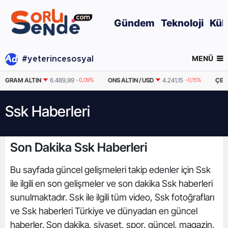
Gündem
Teknoloji
Kül
MENÜ
#yeterincesosyal
GRAM ALTIN
6.489,99
-0,09%
ONS ALTIN / USD
4.241,15
-0,15%
ÇEY
Ssk Haberleri
Son Dakika Ssk Haberleri
Bu sayfada güncel gelişmeleri takip edenler için Ssk
ile ilgili en son gelişmeler ve son dakika Ssk haberleri
sunulmaktadır. Ssk ile ilgili tüm video, Ssk fotoğrafları
ve Ssk haberleri Türkiye ve dünyadan en güncel
haberler. Son dakika, siyaset, spor, güncel, magazin,