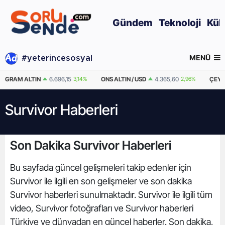
Gündem
Teknoloji
Kül
MENÜ
#yeterincesosyal
GRAM ALTIN
6.696,15
3,14%
ONS ALTIN / USD
4.365,60
2,96%
ÇEYR
Survivor Haberleri
Son Dakika Survivor Haberleri
Bu sayfada güncel gelişmeleri takip edenler için
Survivor ile ilgili en son gelişmeler ve son dakika
Survivor haberleri sunulmaktadır. Survivor ile ilgili tüm
video, Survivor fotoğrafları ve Survivor haberleri
Türkiye ve dünyadan en güncel haberler. Son dakika,