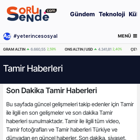
Gündem
Teknoloji
Kül
MENÜ
#yeterincesosyal
GRAM ALTIN
6.660,55
2,59%
ONS ALTIN / USD
4.341,81
2,40%
ÇEYR
Tamir Haberleri
Son Dakika Tamir Haberleri
Bu sayfada güncel gelişmeleri takip edenler için Tamir
ile ilgili en son gelişmeler ve son dakika Tamir
haberleri sunulmaktadır. Tamir ile ilgili tüm video,
Tamir fotoğrafları ve Tamir haberleri Türkiye ve
dünyadan en güncel haberler. Son dakika, siyaset,